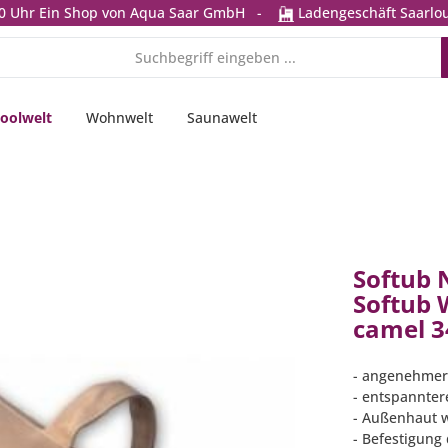
0 Uhr
Ein Shop von Aqua Saar GmbH
-
Ladengeschäft Saarlou
oolwelt
Wohnwelt
Saunawelt
Softub 
Softub 
camel 3
- angenehmer 
- entspanntere
- Außenhaut w
- Befestigung