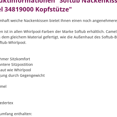
uktinformationen "Softub Nackenkisse
l 34819000 Kopfstütze"
mhaft weiche Nackenkissen bietet Ihnen einen noch angenehmeren
en ist in allen Whirlpool-Farben der Marke Softub erhältlich. Camel
us dem gleichem Material gefertigt, wie die Außenhaut des Softub-B
ftub-Whirlpool.
hmer Sitzkomfort
ntere Sitzpostition
aut wie Whirlpool
igung durch Gegengewicht
amel
Ledertex
rumfang enthalten: