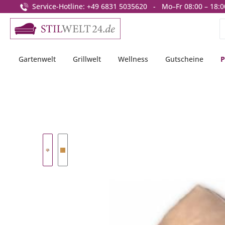
Service-Hotline: +49 6831 5035620 - Mo–Fr 08:00 – 18:0
springen
Zur Hauptnavigation springen
Gartenwelt
Grillwelt
Wellness
Gutscheine
P
Bildergalerie überspringen