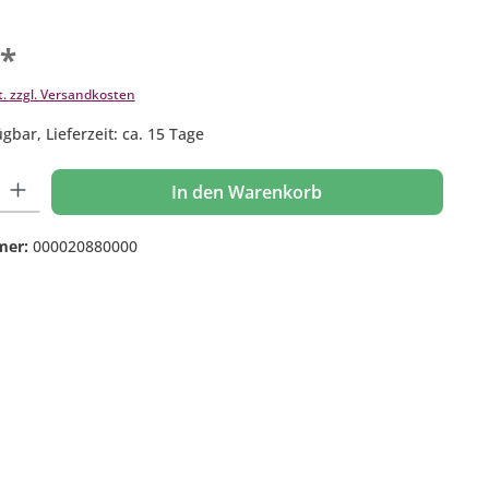
€*
t. zzgl. Versandkosten
gbar, Lieferzeit: ca. 15 Tage
 Gib den gewünschten Wert ein oder benutze die Schaltflächen um die Anzahl
In den Warenkorb
mer:
000020880000