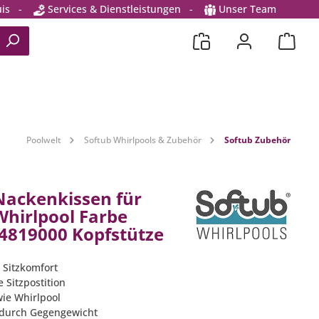
is
-
Services & Dienstleistungen
-
Unser Team
Poolwelt
Softub Whirlpools & Zubehör
Softub Zubehör
Nackenkissen für
Whirlpool Farbe
4819000 Kopfstütze
Sitzkomfort
 Sitzpostition
ie Whirlpool
 durch Gegengewicht