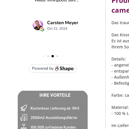
Prod
came
Das trau
Das Kiss
Es ist a
Ihrem So
Details:
- angene
- entspan
- Außenh
- Befest
Farbe: c
Material:
- 100 % 
Im Liefe