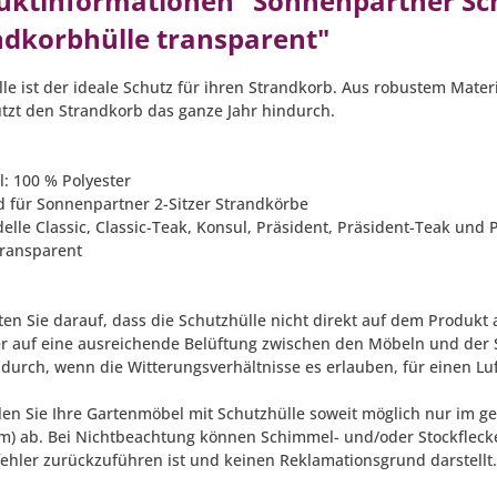
uktinformationen "Sonnenpartner Schu
ndkorbhülle transparent"
le ist der ideale Schutz für ihren Strandkorb. Aus robustem Materi
tzt den Strandkorb das ganze Jahr hindurch.
l: 100 % Polyester
d für Sonnenpartner 2-Sitzer Strandkörbe
elle Classic, Classic-Teak, Konsul, Präsident, Präsident-Teak und 
transparent
ten Sie darauf, dass die Schutzhülle nicht direkt auf dem Produkt a
r auf eine ausreichende Belüftung zwischen den Möbeln und der 
durch, wenn die Witterungsverhältnisse es erlauben, für einen Lu
ellen Sie Ihre Gartenmöbel mit Schutzhülle soweit möglich nur im
m) ab. Bei Nichtbeachtung können Schimmel- und/oder Stockflecke
fehler zurückzuführen ist und keinen Reklamationsgrund darstellt.