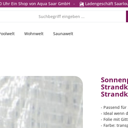
0 Uhr
Ein Shop von Aqua Saar GmbH
-
Ladengeschäft Saarlou
Poolwelt
Wohnwelt
Saunawelt
Sonnenp
Strandk
Strandk
- Passend für
- Ideal wenn 
- Folie mit Gi
- Farbe: trans