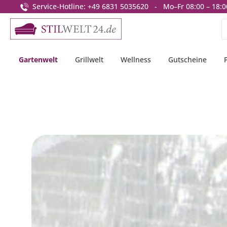
Service-Hotline: +49 6831 5035620 - Mo–Fr 08:00 – 18:0
springen
Zur Hauptnavigation springen
Gartenwelt
Grillwelt
Wellness
Gutscheine
Bildergalerie überspringen