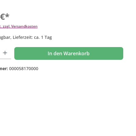
 €*
t. zzgl. Versandkosten
gbar, Lieferzeit: ca. 1 Tag
 Gib den gewünschten Wert ein oder benutze die Schaltflächen um die Anzahl
In den Warenkorb
mer:
000058170000