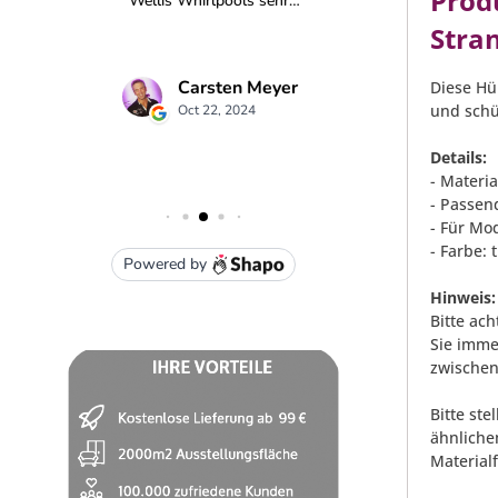
Prod
Stra
Diese Hül
und schü
Details:
- Materia
- Passen
- Für Mod
- Farbe: 
Hinweis:
Bitte ach
Sie imme
zwischen
Bitte st
ähnliche
Material