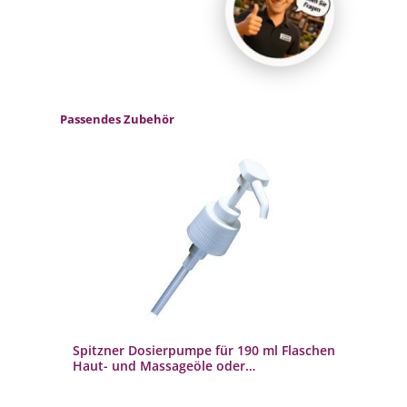
Produktgalerie überspringen
Passendes Zubehör
Spitzner Dosierpumpe für 190 ml Flaschen
Haut- und Massageöle oder
Saunaaufgüsse