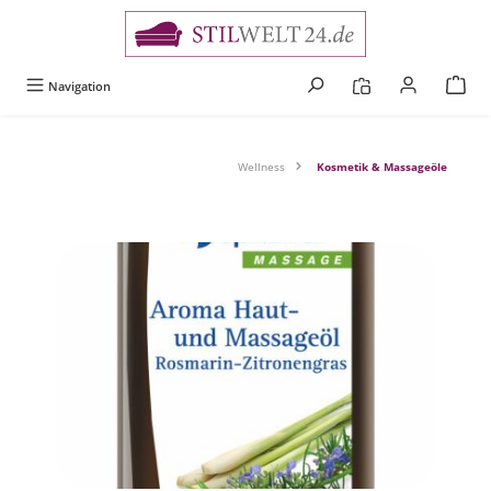
alt springen
Navigation
Wellness
Kosmetik & Massageöle
Bildergalerie überspringen