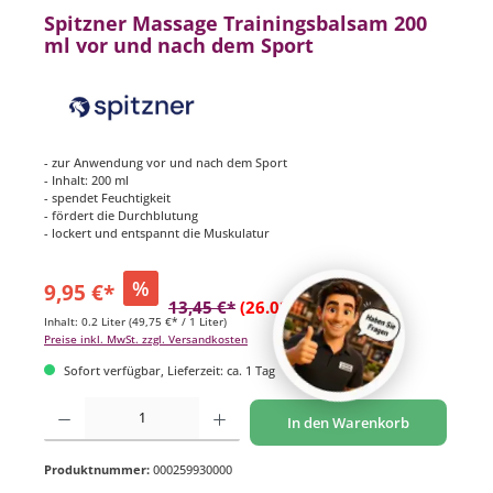
Spitzner Massage Trainingsbalsam 200
ml vor und nach dem Sport
- zur Anwendung vor und nach dem Sport
- Inhalt: 200 ml
- spendet Feuchtigkeit
- fördert die Durchblutung
- lockert und entspannt die Muskulatur
%
9,95 €*
13,45 €*
(26.02% gespart)
Inhalt:
0.2 Liter
(49,75 €* / 1 Liter)
Preise inkl. MwSt. zzgl. Versandkosten
Sofort verfügbar, Lieferzeit: ca. 1 Tag
Produkt Anzahl: Gib den gewünschten Wert ein oder benutze die Schaltflächen um di
In den Warenkorb
Produktnummer:
000259930000