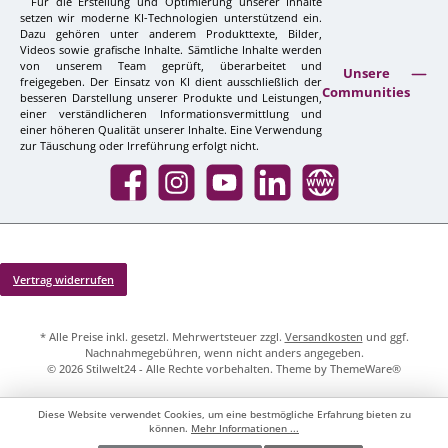
Für die Erstellung und Optimierung unserer Inhalte
setzen wir moderne KI-Technologien unterstützend ein.
Dazu gehören unter anderem Produkttexte, Bilder,
Videos sowie grafische Inhalte. Sämtliche Inhalte werden
von unserem Team geprüft, überarbeitet und
Unsere
freigegeben. Der Einsatz von KI dient ausschließlich der
Communities
besseren Darstellung unserer Produkte und Leistungen,
einer verständlicheren Informationsvermittlung und
einer höheren Qualität unserer Inhalte. Eine Verwendung
zur Täuschung oder Irreführung erfolgt nicht.
Facebook
Instagram
YouTube
LinkedIn
Website
Vertrag widerrufen
* Alle Preise inkl. gesetzl. Mehrwertsteuer zzgl.
Versandkosten
und ggf.
Nachnahmegebühren, wenn nicht anders angegeben.
© 2026 Stilwelt24 - Alle Rechte vorbehalten. Theme by
ThemeWare®
Diese Website verwendet Cookies, um eine bestmögliche Erfahrung bieten zu
können.
Mehr Informationen ...