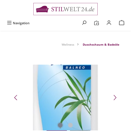
alt springen
Navigation
Wellness
Duschschaum & Badeöle
Bildergalerie überspringen