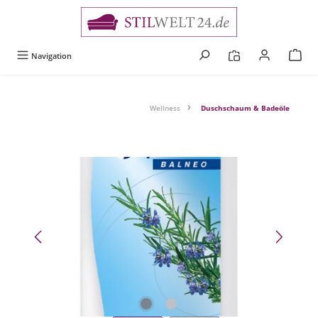
alt springen
Navigation
Wellness
Duschschaum & Badeöle
Bildergalerie überspringen