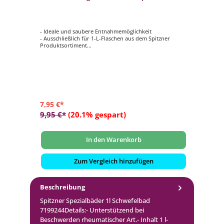
- Ideale und saubere Entnahmemöglichkeit
- Ausschließlich für 1-L-Flaschen aus dem Spitzner
Produktsortiment
- Für die Produktkategorien Sauna, Massage, Baden und
Sport geeignet
7,95 €*
9,95 €*
(20.1% gespart)
In den Warenkorb
Zum Vergleich hinzufügen
Beschreibung
Spitzner Spezialbäder 1l Schwefelbad
7199244Details:- Unterstützend bei
Beschwerden rheumatischer Art.- Inhalt 1 l-