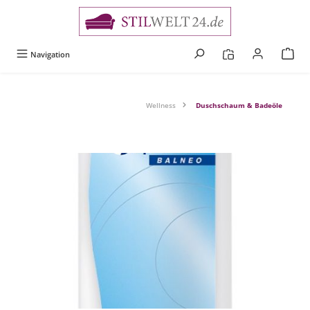
alt springen
Navigation
Wellness
Duschschaum & Badeöle
Bildergalerie überspringen