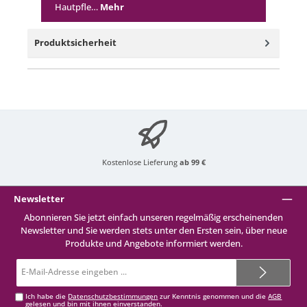
Hautpfle…
Mehr
Produktsicherheit
Kostenlose Lieferung
ab 99 €
Newsletter
Abonnieren Sie jetzt einfach unseren regelmäßig erscheinenden
Newsletter und Sie werden stets unter den Ersten sein, über neue
Produkte und Angebote informiert werden.
E-
Mail-
Adresse*
Ich habe die
Datenschutzbestimmungen
zur Kenntnis genommen und die
AGB
gelesen und bin mit ihnen einverstanden.