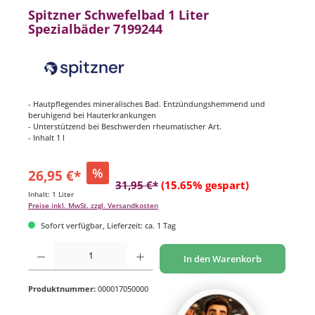
Spitzner Schwefelbad 1 Liter
Spezialbäder 7199244
- Hautpflegendes mineralisches Bad. Entzündungshemmend und
beruhigend bei Hauterkrankungen
- Unterstützend bei Beschwerden rheumatischer Art.
- Inhalt 1 l
%
26,95 €*
31,95 €*
(15.65% gespart)
Inhalt:
1 Liter
Preise inkl. MwSt. zzgl. Versandkosten
Sofort verfügbar, Lieferzeit: ca. 1 Tag
Produkt Anzahl: Gib den gewünschten Wert ein oder benutze die Schaltflächen um di
In den Warenkorb
Produktnummer:
000017050000