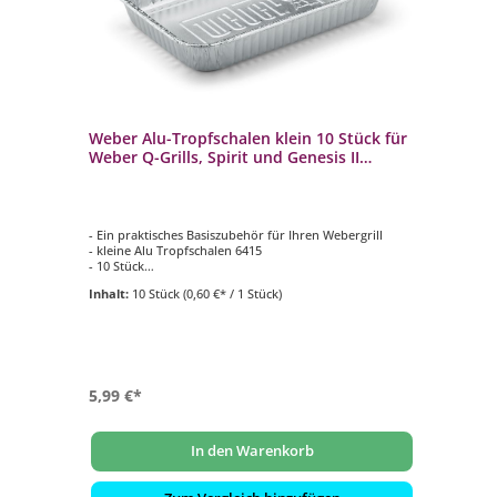
Weber Alu-Tropfschalen klein 10 Stück für
We
Weber Q-Grills, Spirit und Genesis II
ei
Modelle
er zu
- Ein praktisches Basiszubehör für Ihren Webergrill
- E
- kleine Alu Tropfschalen 6415
- g
- 10 Stück
- 1
- passend für Weber Q-, Spirit- und Genesis und Genesis
- u
Inhalt:
10 Stück
(0,60 €* / 1 Stück)
In
II 200 und 300 er Modelle
5,99 €*
11
In den Warenkorb