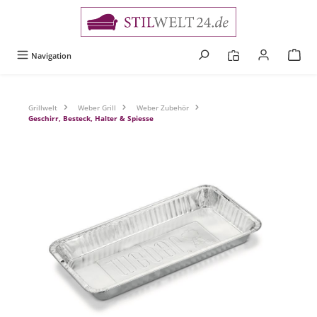
alt springen
Navigation
Grillwelt
Weber Grill
Weber Zubehör
Geschirr, Besteck, Halter & Spiesse
Bildergalerie überspringen