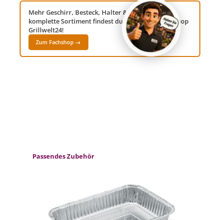
Mehr Geschirr, Besteck, Halter & Spiesse? Das
komplette Sortiment findest du in unserem Fachshop
Grillwelt24!
Zum Fachshop →
Produktgalerie überspringen
Passendes Zubehör