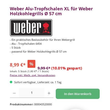
Weber Alu-Tropfschalen XL für Weber
Holzkohlegrills Ø 57 cm
- Ein praktisches Basiszubehör für Ihren Webergrill
- Alu - Tropfschalen 6454
- 5 Stück
- passend für Weber Holzkohlegrills Ø 57 cm
%
8,99 €*
9,99 €*
(10.01% gespart)
Inhalt:
5 Stück
(1,80 €* / 1 Stück)
Preise inkl. MwSt. zzgl. Versandkosten
Sofort verfügbar, Lieferzeit: ca. 1 Tag
Produkt Anzahl: Gib den gewünschten Wert ein oder benutze die Schaltflächen um di
In den Warenkorb
Produktnummer:
000043520000