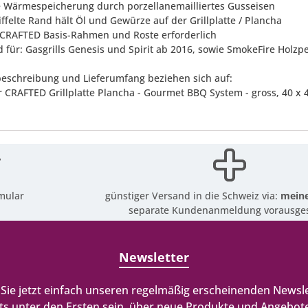
e Wärmespeicherung durch porzellanemailliertes Gusseisen
iffelte Rand hält Öl und Gewürze auf der Grillplatte / Plancha
CRAFTED Basis-Rahmen und Roste erforderlich
 für: Gasgrills Genesis und Spirit ab 2016, sowie SmokeFire Holzpel
eschreibung und Lieferumfang beziehen sich auf:
 CRAFTED Grillplatte Plancha - Gourmet BBQ System - gross, 40 x 
mular
günstiger Versand in die Schweiz via:
meine
separate Kundenanmeldung vorausges
Newsletter
Sie jetzt einfach unseren regelmäßig erscheinenden Newsle
ts unter den Ersten sein, über neue Produkte und Angebote