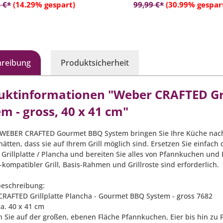
In den Warenkorb
In den Warenko
 €*
(14.29% gespart)
99,99 €*
(30.99% gespar
hreibung
Produktsicherheit
uktinformationen "Weber CRAFTED Gri
m - gross, 40 x 41 cm"
WEBER CRAFTED Gourmet BBQ System bringen Sie Ihre Küche nach
ätten, dass sie auf Ihrem Grill möglich sind. Ersetzen Sie einfach
Grillplatte / Plancha und bereiten Sie alles von Pfannkuchen und E
kompatibler Grill, Basis-Rahmen und Grillroste sind erforderlich.
eschreibung:
CRAFTED Grillplatte Plancha - Gourmet BBQ System - gross 7682
ca. 40 x 41 cm
n Sie auf der großen, ebenen Fläche Pfannkuchen, Eier bis hin zu F