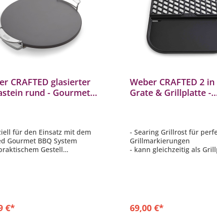
r CRAFTED glasierter
Weber CRAFTED 2 in 
astein rund - Gourmet
Grate & Grillplatte -
 System
Gourmet BBQ Syste
ziell für den Einsatz mit dem
- Searing Grillrost für perf
ed Gourmet BBQ System
Grillmarkierungen
 praktischem Gestell
- kann gleichzeitig als Grill
e, glasierte Oberfläche
Fisch, Gemüse und vieles
hindert das Anhaften von
genutzt werden
en und erleichtert die
- aus emailliertem Gussei
gung
- zusammenklappbar für
rbiert, speichert und verteilt
platzsparende Aufbewahr
ärme effizient
- praktische Befestigung i
9 €*
69,00 €*
des GBS-Rostes