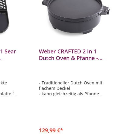
1 Sear
Weber CRAFTED 2 in 1
W
Dutch Oven & Pfanne -
G
m
Gourmet BBQ System
G
ekte
- Traditioneller Dutch Oven mit
-
flachem Deckel
u
platte für
- kann gleichzeitig als Pfanne
Z
 mehr
genutzt werden
-
- aus emailliertem Gusseisen
-
sen
- mit seidenmatter Beschichtung
-
für leichte Reinigung
f
ung
- praktische Befestigung innerhalb
nnerhalb
des GBS-Rostes
129,99 €*
3