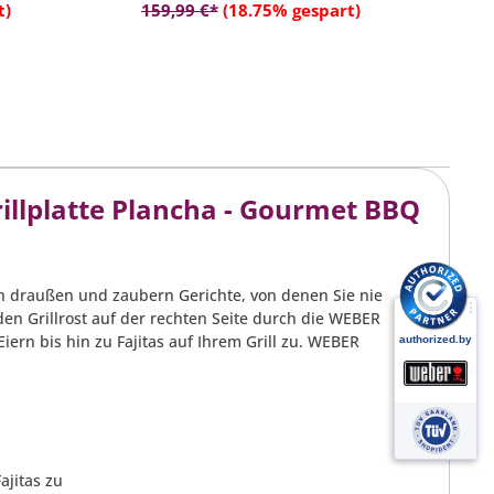
rb
In den Warenkorb
t)
159,99 €*
(18.75% gespart)
4
llplatte Plancha - Gourmet BBQ
 draußen und zaubern Gerichte, von denen Sie nie
 den Grillrost auf der rechten Seite durch die WEBER
iern bis hin zu Fajitas auf Ihrem Grill zu. WEBER
ajitas zu