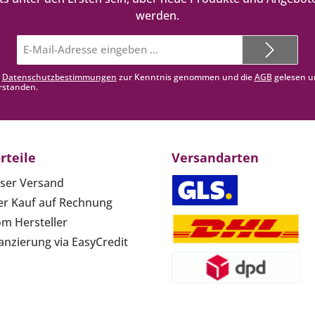
werden.
E-
Mail-
Adresse*
e
Datenschutzbestimmungen
zur Kenntnis genommen und die
AGB
gelesen u
rstanden.
rteile
Versandarten
ser Versand
r Kauf auf Rechnung
om Hersteller
anzierung via EasyCredit