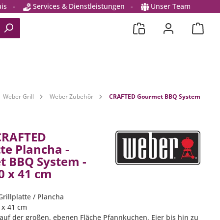
is
-
Services & Dienstleistungen
-
Unser Team
Weber Grill
Weber Zubehör
CRAFTED Gourmet BBQ System
CRAFTED
tte Plancha -
 BBQ System -
0 x 41 cm
Grillplatte / Plancha
0 x 41 cm
e auf der großen, ebenen Fläche Pfannkuchen, Eier bis hin zu