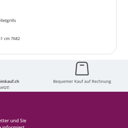
letgrills
41 cm 7682
inkauf.ch
Bequemer Kauf auf Rechnung
etzt!
tter und Sie
 informiert