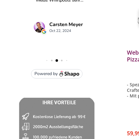
Weber CRAFTED Ersatz
Webe
für
Grillrost aus Gusseisen für
Pizz
Genesis 300-Serie
BBQ
- Passend für Grills der Serie
- Spe
Genesis 300 ab Baujahr 2016
Craft
Teile
- Erforderlich für die meisten Teile
- Mit
hörs
des WEBER CRAFTED Grillzubehörs
- neu
- aus porzellanemailliertem
- ver
Gusseisen
Speis
- Hervorragende
Reini
ilung
Wärmespeicherung und -verteilung
- abso
- 2er-Set
die W
In den Warenkorb
149,00 €*
59,9