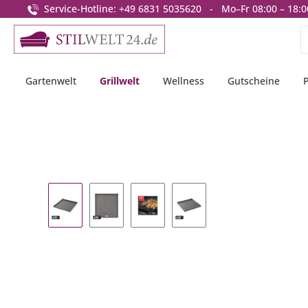
Service-Hotline: +49 6831 5035620 - Mo–Fr 08:00 – 18:0
springen
Zur Hauptnavigation springen
Gartenwelt
Grillwelt
Wellness
Gutscheine
Bildergalerie überspringen