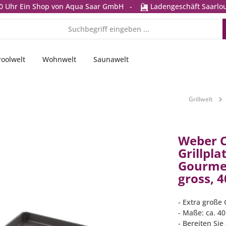
0 Uhr
Ein Shop von Aqua Saar GmbH
-
Ladengeschäft Saarlou
Poolwelt
Wohnwelt
Saunawelt
Grillwelt
Weber 
Grillpla
Gourmet
gross, 4
- Extra große 
- Maße: ca. 4
- Bereiten Si