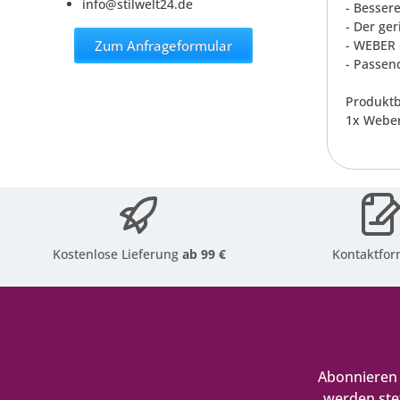
info@stilwelt24.de
- Besser
- Der ger
Zum Anfrageformular
- WEBER 
- Passend
Produktb
1x Weber
Kostenlose Lieferung
ab 99 €
Kontaktfor
Abonnieren 
werden ste