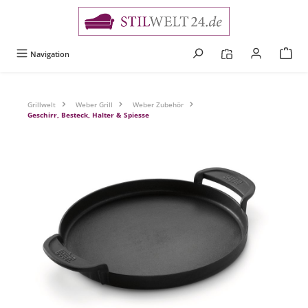
alt springen
Navigation
Grillwelt
Weber Grill
Weber Zubehör
Geschirr, Besteck, Halter & Spiesse
Bildergalerie überspringen