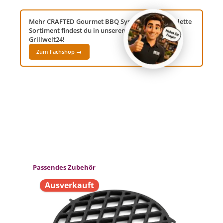
Mehr CRAFTED Gourmet BBQ System? Das komplette
Sortiment findest du in unserem Fachshop
Grillwelt24!
Zum Fachshop →
Produktgalerie überspringen
Passendes Zubehör
Ausverkauft