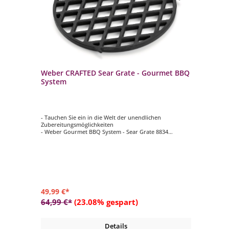
Weber CRAFTED Sear Grate - Gourmet BBQ
We
System
B
- Tauchen Sie ein in die Welt der unendlichen
- T
Zubereitungsmöglichkeiten
Zu
FTED
- Weber Gourmet BBQ System - Sear Grate 8834
- 
- Material porzellanemailliertes Gusseisen
- M
- geeignet für alle Holzkohlegrills ab ø 47 cm und
- g
Gasgrill-Modelle ab Spirit 200
Gas
49,99 €*
59
64,99 €*
(23.08% gespart)
79
Details