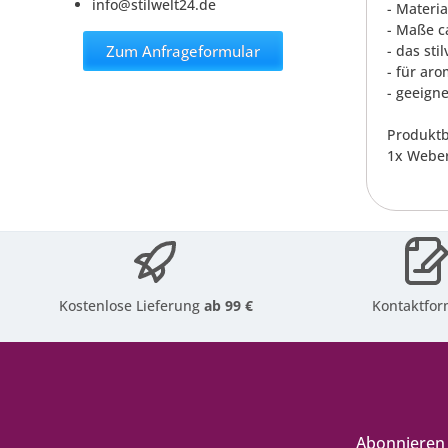
info@stilwelt24.de
- Materia
- Maße ca
Zum Anfrageformular
- das st
- für ar
- geeign
Produktb
1x Weber
Kostenlose Lieferung
ab 99 €
Kontaktfor
Abonnieren 