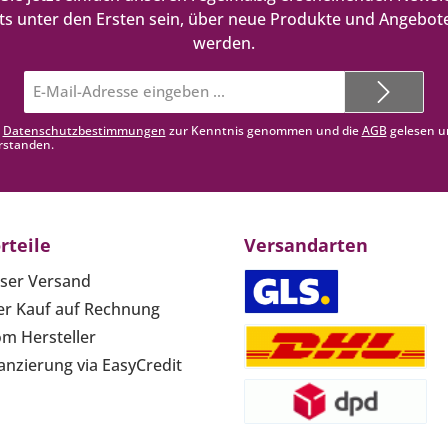
ts unter den Ersten sein, über neue Produkte und Angebote
werden.
E-
Mail-
Adresse*
e
Datenschutzbestimmungen
zur Kenntnis genommen und die
AGB
gelesen u
rstanden.
rteile
Versandarten
ser Versand
r Kauf auf Rechnung
om Hersteller
anzierung via EasyCredit