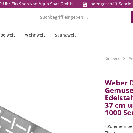
0 Uhr
Ein Shop von Aqua Saar GmbH
-
Ladengeschäft Saarlou
Poolwelt
Wohnwelt
Saunawelt
Grillwelt
We
Weber 
Gemüse
Edelstah
37 cm u
1000 Se
- Zu einem pe
Tisch