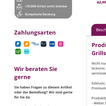
In den Warenkorb
ab Ø 37 cm
34,79 €*
(19.55% gespart)
42,99
Besc
Zahlungsarten
Prod
Grill
Nicht nu
Wir beraten Sie
leckeres
verminde
gerne
Exklusiv
Sie haben Fragen zu diesem Artikel
Premiumk
oder der Bestellung? Wir sind gerne
für Sie da.
Produktb
- Weber 