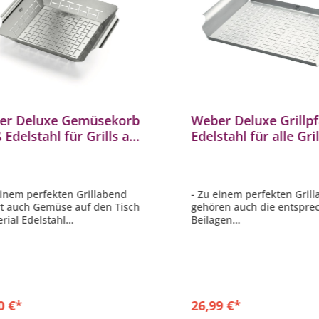
er Deluxe Gemüsekorb
Weber Deluxe Grillp
 Edelstahl für Grills ab
Edelstahl für alle Gri
 cm und ab Q 3000 Serie
57 cm und ab Q 2000
einem perfekten Grillabend
- Zu einem perfekten Gril
t auch Gemüse auf den Tisch
gehören auch die entspr
erial Edelstahl
Beilagen
e ca. 37 x 30 x 6,5 cm
- Weber Deluxe Grillpfann
 stilvolle Design vermindert
- Material Edelstahl
ormungen
- Maße ca. 44 x 30 cm
ignet für Holzkohlegrills ab Ø
- das stilvolle Design verm
 und Gasgrills ab Modell
Verformungen
 Q 300 / Q 3000
0 €*
26,99 €*