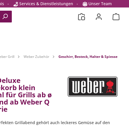
is
-
Services & Dienstleistungen
-
Unser Team
ber Grill
Weber Zubehör
Geschirr, Besteck, Halter & Spiesse
Deluxe
korb klein
l für Grills ab ø
nd ab Weber Q
rie
rfekten Grillabend gehört auch leckeres Gemüse auf den