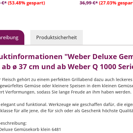
In den Warenkorb
In den Warenko
 €*
(53.48% gespart)
36,99 €*
(27.03% gespar
hreibung
Produktsicherheit
uktinformationen "Weber Deluxe Gemü
s ab ø 37 cm und ab Weber Q 1000 Seri
r Fleisch gehört zu einem perfekten Grillabend dazu auch leckeres
 gewürfeltes Gemüse oder kleinere Speisen in dem kleinen Gemüse
rt Verformungen, sodass Sie lange Freude an ihm haben werden.
, elegant und funktional. Werkzeuge wie geschaffen dafür, die eig
lasse für alle jene, die für sich oder als Geschenk höchste Quali
eschreibung:
Deluxe Gemüsekorb klein 6481