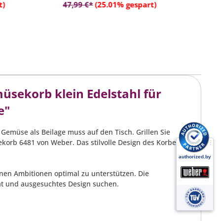
rb
In den Warenkorb
t)
47,99 €*
(25.01% gespart)
2
sekorb klein Edelstahl für
e"
 Gemüse als Beilage muss auf den Tisch. Grillen Sie
korb 6481 von Weber. Das stilvolle Design des Korbes
enen Ambitionen optimal zu unterstützen. Die
tät und ausgesuchtes Design suchen.