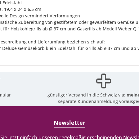
l Edelstahl
. 19,4 x 24 x 6,5 cm
ilvolle Design vermindert Verformungen
omatische Zubereitung von gestiftetem oder gewürfeltem Gemüse un
et für Holzkohlegrills ab Ø 37 cm und Gasgrills ab Modell Weber Q 
eschreibung und Lieferumfang beziehen sich auf:
 Deluxe Gemüsekorb klein Edelstahl für Grills ab ø 37 cm und ab
mular
günstiger Versand in die Schweiz via:
meine
separate Kundenanmeldung vorausges
Newsletter
Sie jetzt einfach unseren regelmäßig erscheinenden Newsle