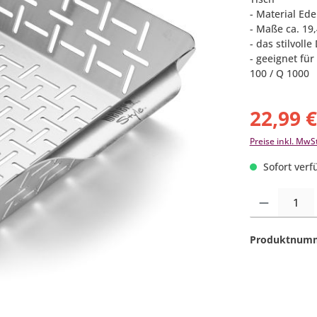
- Material Ede
- Maße ca. 19,
- das stilvol
- geeignet fü
100 / Q 1000
22,99 
Preise inkl. MwS
Sofort verfü
Produkt Anzahl:
Produktnum