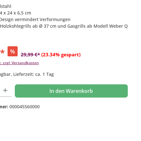
lstahl
4 x 24 x 6,5 cm
le Design vermindert Verformungen
r Holzkohlegrills ab Ø 37 cm und Gasgrills ab Modell Weber Q
€*
%
29,99 €*
(23.34% gespart)
t. zzgl. Versandkosten
gbar, Lieferzeit: ca. 1 Tag
 Gib den gewünschten Wert ein oder benutze die Schaltflächen um die Anzahl
In den Warenkorb
mer:
000045560000