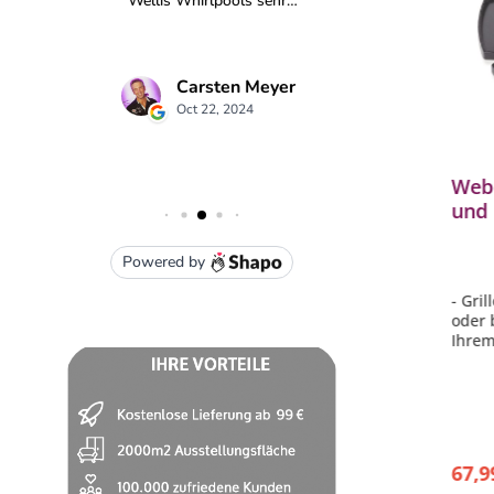
Weber Deluxe Grillplatte
Webe
 ab
Plancha für Grills ab Q 3000
und 
Serie, Spirit, Genesis und
Summit
- Bereiten Sie leckeren Fisch,
- Gril
en
Gambas, Gemüse oder Omletts zu
oder 
- Weber Deluxe Grillplatte 6466
Ihrem
 6731
- Material Gusseisen
- Gril
- geeignet für Weber Grill Modelle
- Mat
ng
Q 300 / Q 3000, Spirit-, Genesis-
Gusse
und Summit Modelle
- erse
- 2 i
109,00 €*
67,9