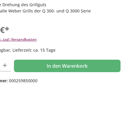
e Drehung des Grillguts
 alle Weber Grills der Q 300- und Q 3000 Serie
 €*
t. zzgl. Versandkosten
gbar, Lieferzeit: ca. 15 Tage
 Gib den gewünschten Wert ein oder benutze die Schaltflächen um die Anzahl
In den Warenkorb
mer:
000259850000