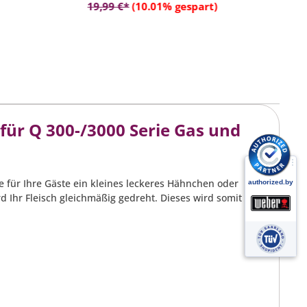
rb
In den Warenkorb
19,99 €*
(10.01% gespart)
5
ür Q 300-/3000 Serie Gas und
ie für Ihre Gäste ein kleines leckeres Hähnchen oder
d Ihr Fleisch gleichmäßig gedreht. Dieses wird somit