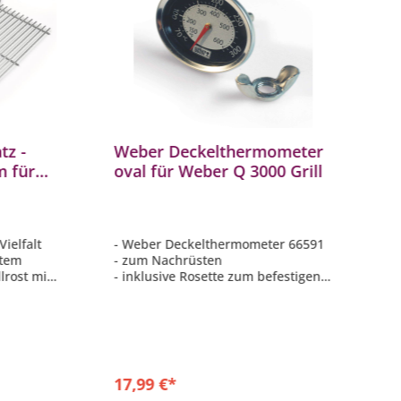
tz -
Weber Deckelthermometer
W
 für
oval für Weber Q 3000 Grill
G
tahl
ø
S
ielfalt
- Weber Deckelthermometer 66591
- 
stem
- zum Nachrüsten
p
lrost mit
- inklusive Rosette zum befestigen
v
- geeignet für alle Weber Q 3000
-
Grills
-
 300-
- ovale Form
-
ptional
17,99 €*
4