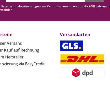
Adresse*
e
Datenschutzbestimmungen
zur Kenntnis genommen und die
AGB
gelesen u
rstanden.
rteile
Versandarten
ser Versand
r Kauf auf Rechnung
om Hersteller
anzierung via EasyCredit