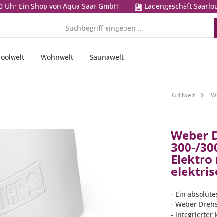
0 Uhr
Ein Shop von Aqua Saar GmbH
-
Ladengeschäft Saarlou
Poolwelt
Wohnwelt
Saunawelt
Grillwelt
We
Weber D
300-/30
Elektro
elektri
- Ein absolute
- Weber Drehs
- integrierter