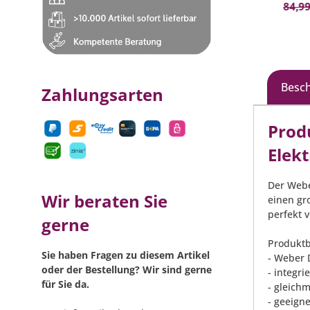
In den Warenkorb
144,99 €*
(24.82% gespart)
84,99
Besc
Zahlungsarten
Prod
Elek
Der Webe
Wir beraten Sie
einen gr
perfekt v
gerne
Produktb
Sie haben Fragen zu diesem Artikel
- Weber 
oder der Bestellung? Wir sind gerne
- integri
für Sie da.
- gleich
- geeigne