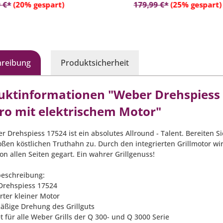
In den Warenkorb
In den Warenko
 €*
(20% gespart)
179,99 €*
(25% gespart)
hreibung
Produktsicherheit
uktinformationen "Weber Drehspiess f
tro mit elektrischem Motor"
r Drehspiess 17524 ist ein absolutes Allround - Talent. Bereiten S
oßen köstlichen Truthahn zu. Durch den integrierten Grillmotor wir
on allen Seiten gegart. Ein wahrer Grillgenuss!
eschreibung:
Drehspiess 17524
erter kleiner Motor
mäßige Drehung des Grillguts
t für alle Weber Grills der Q 300- und Q 3000 Serie