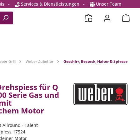
is
-
Services & Dienstleistungen
-
Unser Team
ber Grill
Weber Zubehör
Geschirr, Besteck, Halter & Spiesse
rehspiess für Q
00 Serie Gas und
 mit
schem Motor
s Allround - Talent
piess 17524
 kleiner Motor