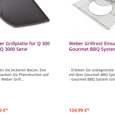
r Grillplatte für Q 300
Weber Grillrost Einsa
Q 3000 Serie
Gourmet BBQ System
Spirit 300 Serie Edels
len Sie leckeren Bacon, Eier
- Erleben Sie unbegrenzte V
backen Sie Pfannkuchen auf
mit dem Gourmet BBQ Sy
 Weber Grill
- Gourmet BBQ System Gril
lplatte 6506
Einsatz 7586
erial porzellanemailliertes
- Material Edelstahl
isen
- geeignet für Weber Spirit
tzt eine Hälfte des Grillrostes
Serie
ntegrierte Fettablauföffnungen
- kombinierbar mit allen o
erhältlichen BBQ Gourmet
9 €*
134,99 €*
Einsätzen