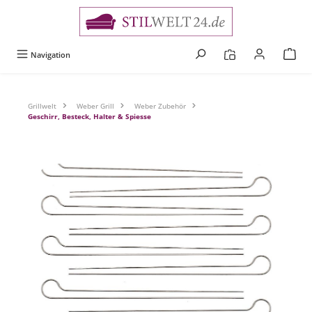
alt springen
Navigation
Grillwelt
Weber Grill
Weber Zubehör
Geschirr, Besteck, Halter & Spiesse
Bildergalerie überspringen