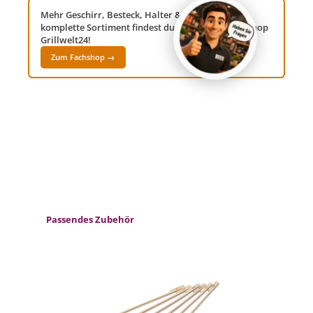
Mehr Geschirr, Besteck, Halter & Spiesse? Das
komplette Sortiment findest du in unserem Fachshop
Grillwelt24!
Zum Fachshop →
Produktgalerie überspringen
Passendes Zubehör