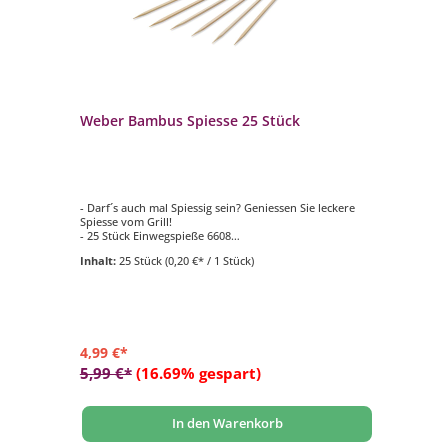
Weber Bambus Spiesse 25 Stück
We
Gr
- Darf´s auch mal Spiessig sein? Geniessen Sie leckere
- 
Spiesse vom Grill!
en
- 25 Stück Einwegspieße 6608
- 
- Material Bambus-Holz
- M
Inhalt:
25 Stück
(0,20 €* / 1 Stück)
- Strapazierfähig und unempfindlich
- M
- d
e
4,99 €*
26
5,99 €*
(16.69% gespart)
36
In den Warenkorb