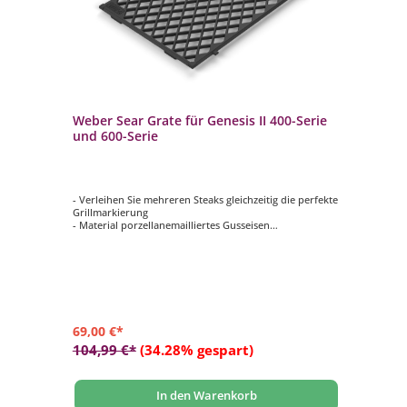
Weber Sear Grate für Genesis II 400-Serie
We
ls
und 600-Serie
Ch
- Verleihen Sie mehreren Steaks gleichzeitig die perfekte
- S
Grillmarkierung
We
- Material porzellanemailliertes Gusseisen
- 
- Ersetzt eine Hälfte des Grillrostes
Hol
ls
- verleiht Ihrem Grillgut die perfekte Grillmarkierung
- 
- Passend für Genesis II 400-Serie sowie 600-Serie
- 
- 
69,00 €*
79
104,99 €*
(34.28% gespart)
11
In den Warenkorb