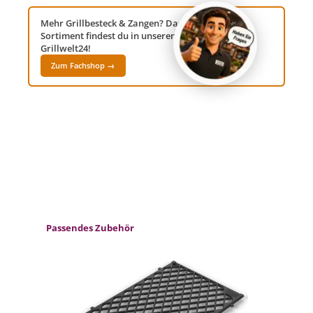
Mehr Grillbesteck & Zangen? Das komplette
Sortiment findest du in unserem Fachshop
Grillwelt24!
Zum Fachshop →
Produktgalerie überspringen
Passendes Zubehör