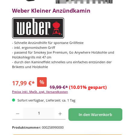
Weber Kleiner Anzündkamin
- Schnelle Anzündhilfe für spontane Grillfeste
- inkl. ergonomischem Griff
- passend für Smokey Joe Premium, Go Anywhere Holzkohle und
Holzkohlegrills mit 47 cm
- durch den Kamineffekt schnelles uns einfaches entzünden der
Briketts und Holzkohle
%
17,99 €*
19,99 €*
(10.01% gespart)
Preise inkl. MwSt. zzgl. Versandkosten
Sofort verfügbar, Lieferzeit: ca. 1 Tag
Produkt Anzahl: Gib den gewünschten Wert ein oder benutze die Schaltflächen um di
In den Warenkorb
Produktnummer:
000258990000