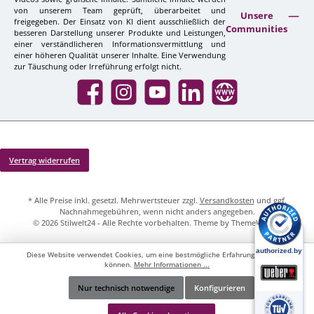
von unserem Team geprüft, überarbeitet und
Unsere
freigegeben. Der Einsatz von KI dient ausschließlich der
Communities
besseren Darstellung unserer Produkte und Leistungen,
einer verständlicheren Informationsvermittlung und
einer höheren Qualität unserer Inhalte. Eine Verwendung
zur Täuschung oder Irreführung erfolgt nicht.
Facebook
Instagram
YouTube
LinkedIn
Website
Vertrag widerrufen
* Alle Preise inkl. gesetzl. Mehrwertsteuer zzgl.
Versandkosten
und ggf.
Nachnahmegebühren, wenn nicht anders angegeben.
© 2026 Stilwelt24 - Alle Rechte vorbehalten. Theme by
ThemeWare®
Diese Website verwendet Cookies, um eine bestmögliche Erfahrung bieten zu
können.
Mehr Informationen ...
Nur technisch notwendige
Konfigurieren
Werkzeugleiste anzeigen