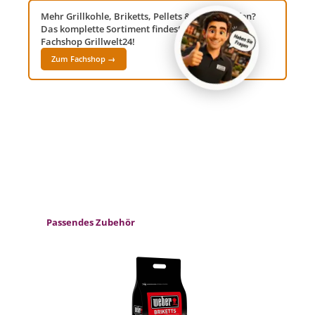
Mehr Grillkohle, Briketts, Pellets & Anzündhilfen?
Das komplette Sortiment findest du in unserem
Fachshop Grillwelt24!
Zum Fachshop →
Produktgalerie überspringen
Passendes Zubehör