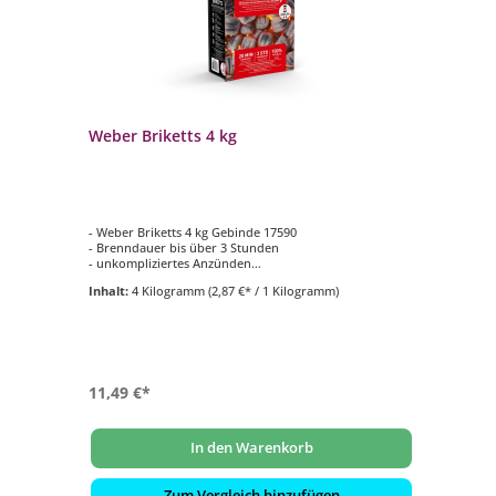
48
Weber Briketts 4 kg
We
Gr
- Weber Briketts 4 kg Gebinde 17590
To
- Brenndauer bis über 3 Stunden
Er
- unkompliziertes Anzünden
- S
- volle Glut in ca. 20 Minuten
- 
Inhalt:
4 Kilogramm
(2,87 €* / 1 Kilogramm)
In
- perfekt für unterwegs
- I
- G
11,49 €*
44
59
In den Warenkorb
Zum Vergleich hinzufügen