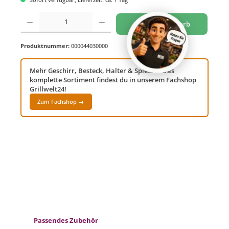
Produkt Anzahl: Gib den gewünschten Wert ein oder benutze die Schaltflächen um di
In den Warenkorb
Produktnummer:
000044030000
Mehr Geschirr, Besteck, Halter & Spiesse? Das
komplette Sortiment findest du in unserem Fachshop
Grillwelt24!
Zum Fachshop →
Produktgalerie überspringen
Passendes Zubehör