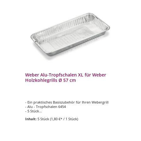
Weber Alu-Tropfschalen XL für Weber
We
Holzkohlegrills Ø 57 cm
- Ein praktisches Basiszubehör für Ihren Webergrill
- V
- Alu - Tropfschalen 6454
gu
- 5 Stück
- 
- passend für Weber Holzkohlegrills Ø 57 cm
- 
Inhalt:
5 Stück
(1,80 €* / 1 Stück)
In
- I
- i
Ap