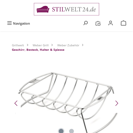
alt springen
Navigation
Grillwelt
Weber Grill
Weber Zubehör
Geschirr, Besteck, Halter & Spiesse
Bildergalerie überspringen