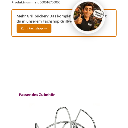
Produktnummer:
000016730000
Mehr Grillbücher? Das komplette Sortiment findest
du in unserem Fachshop Grillwelt24!
Zum Fachshop →
Produktgalerie überspringen
Passendes Zubehör