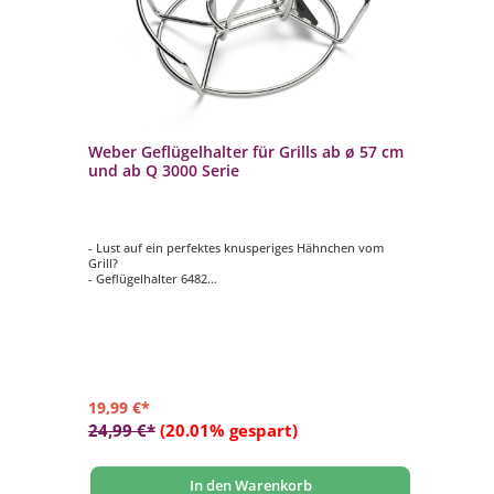
Weber Geflügelhalter für Grills ab ø 57 cm
We
7
und ab Q 3000 Serie
Br
30
- Lust auf ein perfektes knusperiges Hähnchen vom
- D
Grill?
- Z
- Geflügelhalter 6482
- M
nd
- Material verchromter Stahl
- 
- passend für Holzkohlegrills ab Ø 57 cm und Gasgrills
- f
ab Modell Q 300 / Q 3000
300
19,99 €*
22
24,99 €*
(20.01% gespart)
34
In den Warenkorb