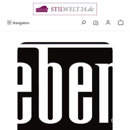
alt springen
Navigation