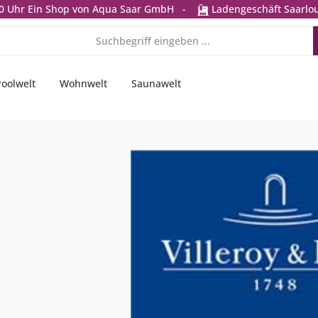
0 Uhr
Ein Shop von Aqua Saar GmbH
-
Ladengeschäft Saarlou
Poolwelt
Wohnwelt
Saunawelt