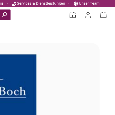
is
-
Services & Dienstleistungen
-
Unser Team