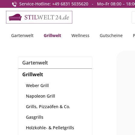
Service-Hotline: +49 6831 5035620 - Mo–Fr 08:00 – 18:0
springen
Zur Hauptnavigation springen
Gartenwelt
Grillwelt
Wellness
Gutscheine
Gartenwelt
Grillwelt
Weber Grill
Napoleon Grill
Grills, Pizzaöfen & Co.
Gasgrills
Holzkohle- & Pelletgrills