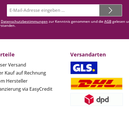
E-
Mail-
Adresse*
e
Datenschutzbestimmungen
zur Kenntnis genommen und die
AGB
gelesen u
rstanden.
rteile
Versandarten
ser Versand
r Kauf auf Rechnung
om Hersteller
anzierung via EasyCredit