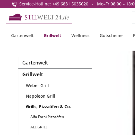
Service-Hotline: +49 6831 5035620 - Mo–Fr 08:00 – 18:0
springen
Zur Hauptnavigation springen
Gartenwelt
Grillwelt
Wellness
Gutscheine
Gartenwelt
Grillwelt
Weber Grill
Napoleon Grill
Grills, Pizzaöfen & Co.
Alfa Forni Pizzaöfen
ALL GRILL