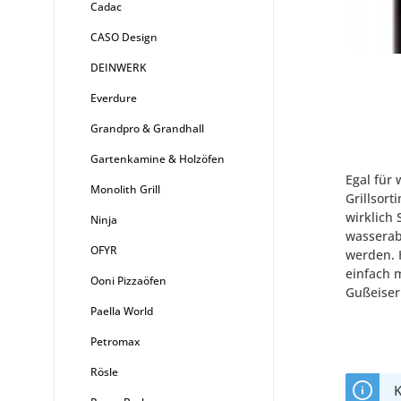
Cadac
CASO Design
DEINWERK
Everdure
Grandpro & Grandhall
Gartenkamine & Holzöfen
Egal für 
Monolith Grill
Grillsor
wirklich
Ninja
wasserabw
OFYR
werden. 
einfach 
Ooni Pizzaöfen
Gußeiser
Paella World
Petromax
Rösle
K