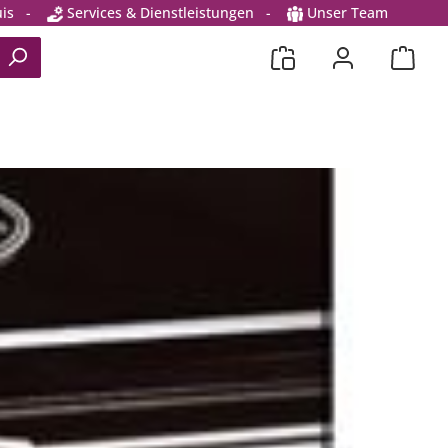
is
-
Services & Dienstleistungen
-
Unser Team