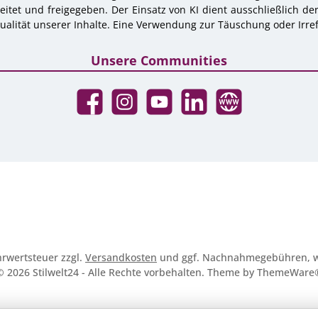
tet und freigegeben. Der Einsatz von KI dient ausschließlich de
alität unserer Inhalte. Eine Verwendung zur Täuschung oder Irref
Unsere Communities
Facebook
Instagram
YouTube
LinkedIn
Website
ehrwertsteuer zzgl.
Versandkosten
und ggf. Nachnahmegebühren, w
© 2026 Stilwelt24 - Alle Rechte vorbehalten. Theme by
ThemeWare