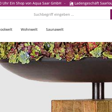
0 Uhr
Ein Shop von Aqua Saar GmbH
-
Ladengeschäft Saarlou
oolwelt
Wohnwelt
Saunawelt