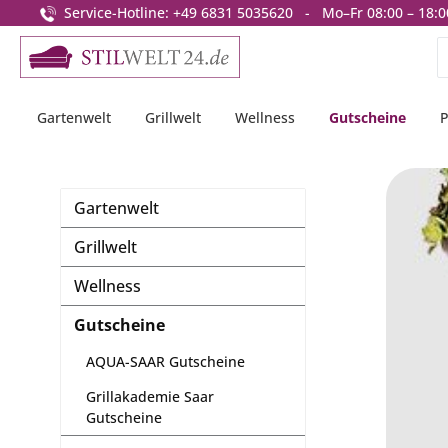
Service-Hotline: +49 6831 5035620 - Mo–Fr 08:00 – 18:0
springen
Zur Hauptnavigation springen
Gartenwelt
Grillwelt
Wellness
Gutscheine
P
Gartenwelt
Grillwelt
Wellness
Gutscheine
AQUA-SAAR Gutscheine
Grillakademie Saar
Gutscheine