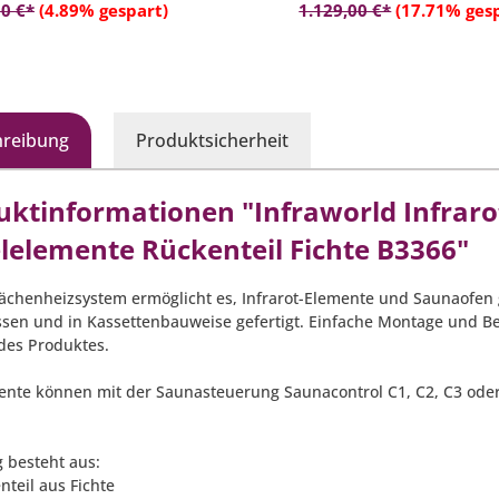
In den Warenkorb
In den Warenko
0 €*
(4.89% gespart)
1.129,00 €*
(17.71% ges
hreibung
Produktsicherheit
uktinformationen "Infraworld Infraro
elelemente Rückenteil Fichte B3366"
lächenheizsystem ermöglicht es, Infrarot-Elemente und Saunaofen g
ssen und in Kassettenbauweise gefertigt. Einfache Montage und 
 des Produktes.
ente können mit der Saunasteuerung Saunacontrol C1, C2, C3 oder 
g besteht aus:
nteil aus Fichte