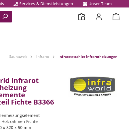
is
-
Services & Dienstleistungen
-
Unser Team
Saunawelt
Infrarot
Infrarotstrahler Infrarotheizungen
rld Infrarot
heizung
lemente
eil Fichte B3366
ächenheizungselement
l, Holzrahmen Fichte
50 x 820 x 50 mm