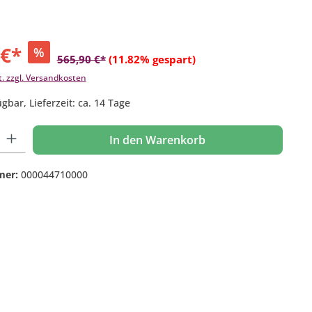
 €*
%
565,90 €*
(11.82% gespart)
t. zzgl. Versandkosten
gbar, Lieferzeit: ca. 14 Tage
 Gib den gewünschten Wert ein oder benutze die Schaltflächen um die Anzahl
In den Warenkorb
mer:
000044710000