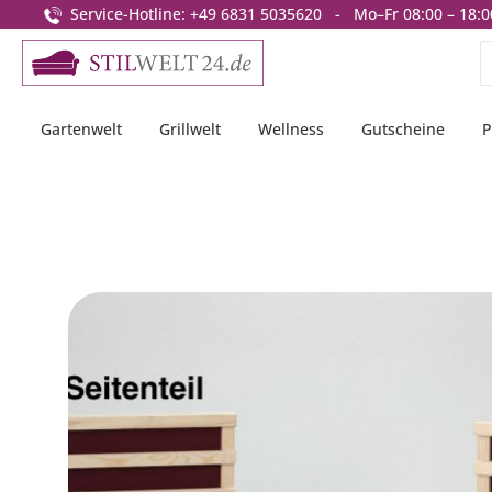
Service-Hotline: +49 6831 5035620 - Mo–Fr 08:00 – 18:0
springen
Zur Hauptnavigation springen
Gartenwelt
Grillwelt
Wellness
Gutscheine
P
Bildergalerie überspringen