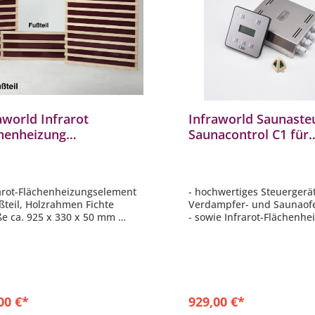
aworld Infrarot
Infraworld Saunaste
henheizung
Saunacontrol C1 für
elelemente Fussteil
Verdampfer Sauna In
te 92,5 x 33 cm
B6663-1
rarot-Flächenheizungselement
- hochwertiges Steuergerät
ußteil, Holzrahmen Fichte
Verdampfer- und Saunao
ße ca. 925 x 330 x 50 mm
- sowie Infrarot-Flächenh
 Watt
- Ofenleistung bis 10,5 kw
- Flächenheizungselemente
kW
- externe Steuerungsbox
00 €*
929,00 €*