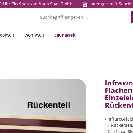
0 Uhr
Ein Shop von Aqua Saar GmbH
-
Ladengeschäft Saarlou
oolwelt
Wohnwelt
Saunawelt
Infrawo
Flächen
Einzele
Rückent
- Infrarot-Fl
- 1 Rückentei
- Größe ca. 8