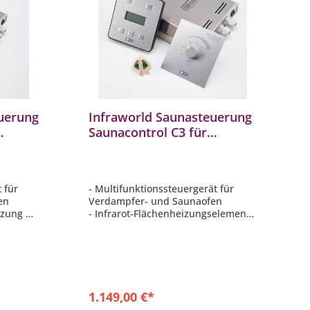
uerung
Infraworld Saunasteuerung
Saunacontrol C3 für
frarot
Verdampfer Saunaofen
Infrarot
 für
- Multifunktionssteuergerät für
fen
Verdampfer- und Saunaofen
eizung
- Infrarot-Flächenheizungselemente
- sowie 2 VITALlight-ABC-Strahler
 bis 3
- spezielles Programm für
Anwendung eine TrioSol-
Infrarotkabine
1.149,00 €*