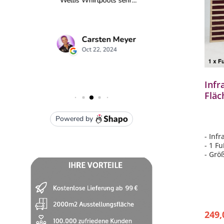
Infr
Fläc
Einz
Fich
- Inf
- 1 F
- Grö
- 170
249,