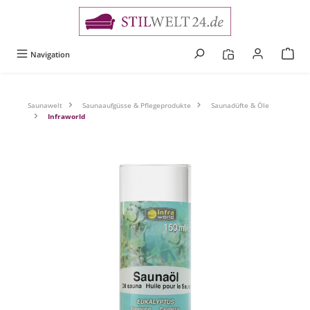
alt springen
Navigation
Saunawelt
Saunaaufgüsse & Pflegeprodukte
Saunadüfte & Öle
Infraworld
Bildergalerie überspringen