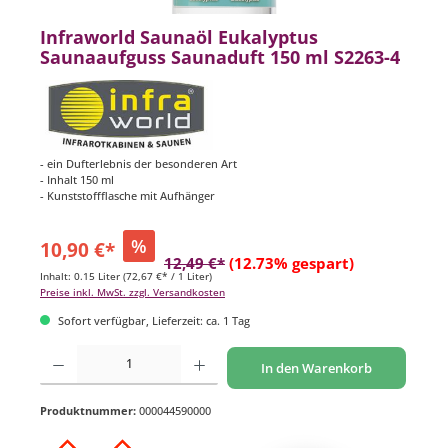
Infraworld Saunaöl Eukalyptus
Saunaaufguss Saunaduft 150 ml S2263-4
- ein Dufterlebnis der besonderen Art
- Inhalt 150 ml
- Kunststoffflasche mit Aufhänger
%
10,90 €*
12,49 €*
(12.73% gespart)
Inhalt:
0.15 Liter
(72,67 €* / 1 Liter)
Preise inkl. MwSt. zzgl. Versandkosten
Sofort verfügbar, Lieferzeit: ca. 1 Tag
Produkt Anzahl: Gib den gewünschten Wert ein oder benutze die Schaltflächen um di
In den Warenkorb
Produktnummer:
000044590000