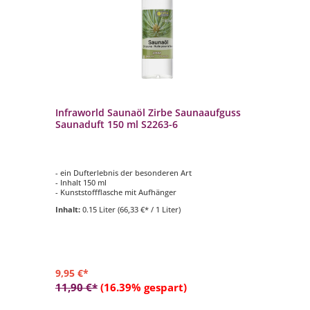
Infraworld Saunaöl Zirbe Saunaaufguss
In
1
Saunaduft 150 ml S2263-6
Sa
- ein Dufterlebnis der besonderen Art
- 
- Inhalt 150 ml
- I
- Kunststoffflasche mit Aufhänger
- K
Inhalt:
0.15 Liter
(66,33 €* / 1 Liter)
In
9,95 €*
10
11,90 €*
(16.39% gespart)
12