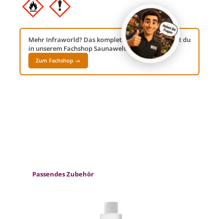
Mehr Infraworld? Das komplette Sortiment findest du
in unserem Fachshop Saunawelt24!
Zum Fachshop →
Produktgalerie überspringen
Passendes Zubehör