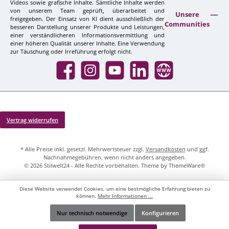
Videos sowie grafische Inhalte. Sämtliche Inhalte werden
von unserem Team geprüft, überarbeitet und
Unsere
freigegeben. Der Einsatz von KI dient ausschließlich der
Communities
besseren Darstellung unserer Produkte und Leistungen,
einer verständlicheren Informationsvermittlung und
einer höheren Qualität unserer Inhalte. Eine Verwendung
zur Täuschung oder Irreführung erfolgt nicht.
Facebook
Instagram
YouTube
LinkedIn
Website
Vertrag widerrufen
* Alle Preise inkl. gesetzl. Mehrwertsteuer zzgl.
Versandkosten
und ggf.
Nachnahmegebühren, wenn nicht anders angegeben.
© 2026 Stilwelt24 - Alle Rechte vorbehalten. Theme by
ThemeWare®
Diese Website verwendet Cookies, um eine bestmögliche Erfahrung bieten zu
können.
Mehr Informationen ...
Nur technisch notwendige
Konfigurieren
Werkzeugleiste anzeigen