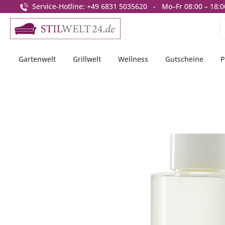
Service-Hotline: +49 6831 5035620 - Mo–Fr 08:00 – 18:0
springen
Zur Hauptnavigation springen
Gartenwelt
Grillwelt
Wellness
Gutscheine
P
Bildergalerie überspringen