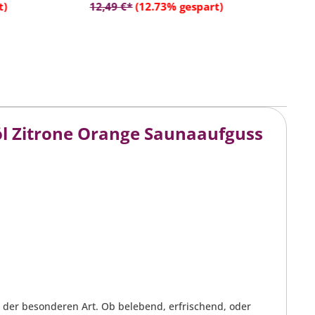
rb
In den Warenkorb
t)
12,49 €*
(12.73% gespart)
1
l Zitrone Orange Saunaaufguss
 der besonderen Art. Ob belebend, erfrischend, oder