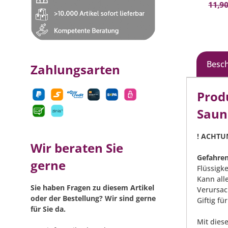
In den Warenkorb
12,49 €*
(12.73% gespart)
11,90
Besc
Zahlungsarten
Prod
Saun
! ACHTU
Wir beraten Sie
Gefahren
gerne
Flüssigk
Kann all
Sie haben Fragen zu diesem Artikel
Verursac
oder der Bestellung? Wir sind gerne
Giftig f
für Sie da.
Mit dies