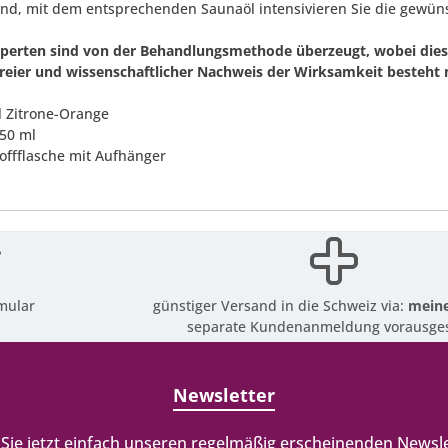
nd, mit dem entsprechenden Saunaöl intensivieren Sie die gewün
xperten sind von der Behandlungsmethode überzeugt, wobei diese
freier und wissenschaftlicher Nachweis der Wirksamkeit besteht n
l Zitrone-Orange
150 ml
toffflasche mit Aufhänger
mular
günstiger Versand in die Schweiz via:
meine
separate Kundenanmeldung vorausges
Newsletter
Sie jetzt einfach unseren regelmäßig erscheinenden Newsle