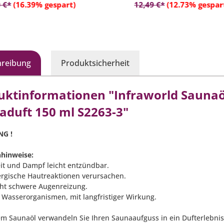
In den Warenkorb
In den Warenko
 €*
(16.39% gespart)
12,49 €*
(12.73% gespar
hreibung
Produktsicherheit
uktinformationen "Infraworld Saunaö
aduft 150 ml S2263-3"
NG !
hinweise:
eit und Dampf leicht entzündbar.
ergische Hautreaktionen verursachen.
ht schwere Augenreizung.
ür Wasserorganismen, mit langfristiger Wirkung.
em Saunaöl verwandeln Sie Ihren Saunaaufguss in ein Dufterlebnis