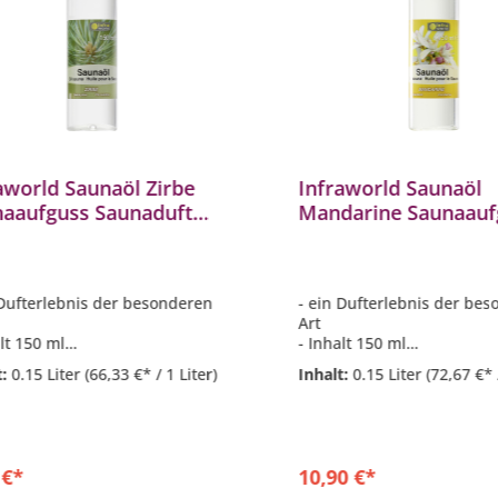
aworld Saunaöl Zirbe
Infraworld Saunaöl
aaufguss Saunaduft
Mandarine Saunaauf
ml S2263-6
Saunaduft 150 ml S2
 Dufterlebnis der besonderen
- ein Dufterlebnis der be
Art
lt 150 ml
- Inhalt 150 ml
ststoffflasche mit Aufhänger
- Kunststoffflasche mit Au
t:
0.15 Liter
(66,33 €* / 1 Liter)
Inhalt:
0.15 Liter
(72,67 €* 
 €*
10,90 €*