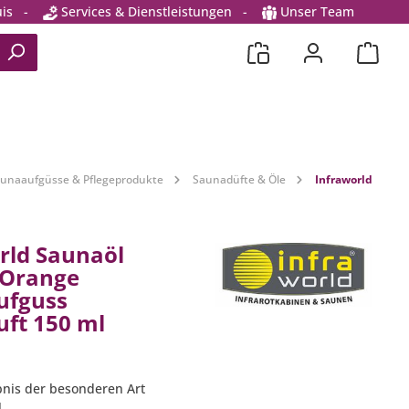
is
-
Services & Dienstleistungen
-
Unser Team
unaaufgüsse & Pflegeprodukte
Saunadüfte & Öle
Infraworld
rld Saunaöl
 Orange
ufguss
ft 150 ml
ebnis der besonderen Art
l