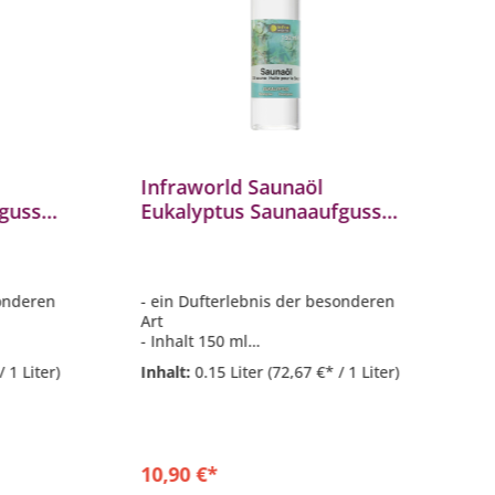
Infraworld Saunaöl
I
guss
Eukalyptus Saunaaufguss
W
263-5
Saunaduft 150 ml S2263-4
S
1
sonderen
- ein Dufterlebnis der besonderen
-
Art
A
- Inhalt 150 ml
- 
fhänger
- Kunststoffflasche mit Aufhänger
-
/ 1 Liter)
Inhalt:
0.15 Liter
(72,67 €* / 1 Liter)
I
10,90 €*
1