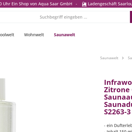
0 Uhr
Ein Shop von Aqua Saar GmbH
-
Ladengeschäft Saarlou
oolwelt
Wohnwelt
Saunawelt
Saunawelt
Sa
Infrawo
Zitrone
Saunaa
Saunadu
S2263-3
- ein Dufterl
- Inhalt 150 m