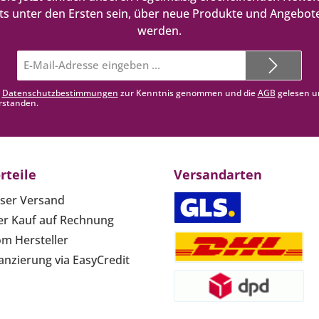
ts unter den Ersten sein, über neue Produkte und Angebote
werden.
E-
Mail-
Adresse*
e
Datenschutzbestimmungen
zur Kenntnis genommen und die
AGB
gelesen u
rstanden.
rteile
Versandarten
ser Versand
r Kauf auf Rechnung
om Hersteller
anzierung via EasyCredit