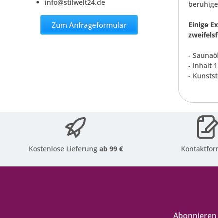
info@stilwelt24.de
beruhige
Zum Anfrageformular
Einige E
zweifels
- Saunaö
- Inhalt 
- Kunsts
Kostenlose Lieferung
ab 99 €
Kontaktfor
Abonnieren 