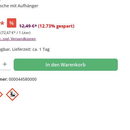
lasche mit Aufhänger
€*
%
12,49 €*
(12.73% gespart)
r
(72,67 €* / 1 Liter)
t. zzgl. Versandkosten
gbar, Lieferzeit: ca. 1 Tag
 Gib den gewünschten Wert ein oder benutze die Schaltflächen um die Anzahl
In den Warenkorb
mer:
000044580000