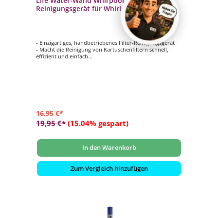
Life Water-Wand Whirpool Filter
Reinigungsgerät für Whirlpoolfilter
Kartuschenfilterreiniger
- Einzigartiges, handbetriebenes Filter-Reinigungsgerät
- Macht die Reinigung von Kartuschenfiltern schnell,
effizient und einfach
- Ausgestattet mit Ein-und Ausschalter und Standard-
Gartenschlauch-Anschluss
- Geringer Wasserverbrauch
16,95 €*
19,95 €*
(15.04% gespart)
In den Warenkorb
Zum Vergleich hinzufügen