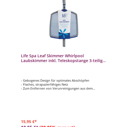
Life Spa Leaf Skimmer Whirlpool
Laubskimmer inkl. Teleskopstange 3-teilig
ausziehbar
- Gebogenes Design für optimales Abschöpfen
- Flaches, strapazierfähiges Netz
- Zum Entfernen von Verunreinigungen aus dem
Whirlpool
- Kann in der Hand gehalten oder an einer Standard-
Teleskopstange angebracht werden
- Inklusive Teleskopstange - 3-teilig ausziehbar (92 - 153
cm)
15,95 €*