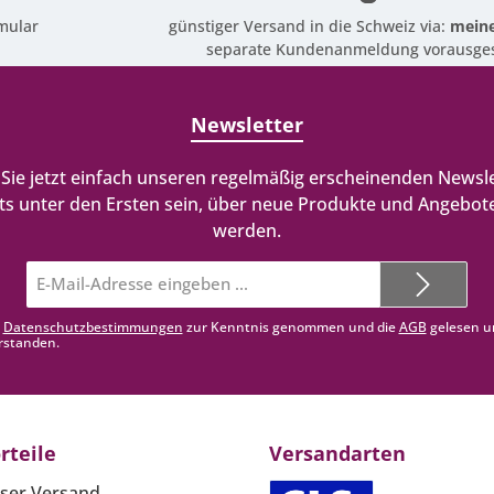
mular
günstiger Versand in die Schweiz via:
meine
separate Kundenanmeldung vorausges
Newsletter
Sie jetzt einfach unseren regelmäßig erscheinenden Newsle
ts unter den Ersten sein, über neue Produkte und Angebote
werden.
E-
Mail-
Adresse*
e
Datenschutzbestimmungen
zur Kenntnis genommen und die
AGB
gelesen u
rstanden.
rteile
Versandarten
ser Versand