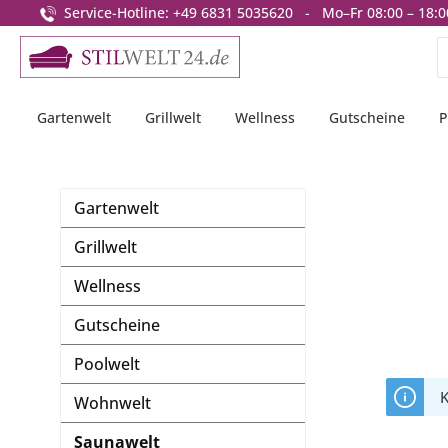
Service-Hotline: +49 6831 5035620 - Mo–Fr 08:00 – 18:0
springen
Zur Hauptnavigation springen
Gartenwelt
Grillwelt
Wellness
Gutscheine
P
Gartenwelt
Grillwelt
Wellness
Gutscheine
Poolwelt
K
Wohnwelt
Saunawelt