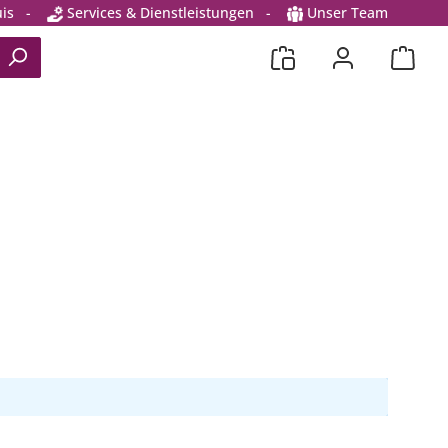
is
-
Services & Dienstleistungen
-
Unser Team