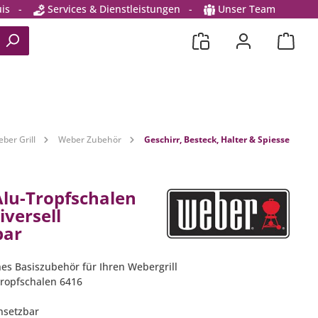
is
-
Services & Dienstleistungen
-
Unser Team
ber Grill
Weber Zubehör
Geschirr, Besteck, Halter & Spiesse
lu-Tropfschalen
iversell
bar
hes Basiszubehör für Ihren Webergrill
Tropfschalen 6416
insetzbar