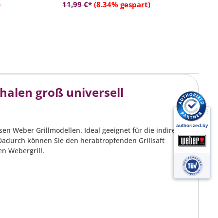
rb
In den Warenkorb
Handhabung
)
11,99 €*
(8.34% gespart)
alen groß universell
en Weber Grillmodellen. Ideal geeignet für die indirekte
 Dadurch können Sie den herabtropfenden Grillsaft
en Webergrill.