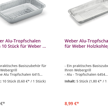
r Alu-Tropfschalen
Weber Alu-Tropfscha
n 10 Stück für Weber Q-
für Weber Holzkohleg
ls, Spirit und Genesis II
57 cm
elle
 praktisches Basiszubehör für
- Ein praktisches Basiszub
 Webergrill
Ihren Webergrill
ine Alu Tropfschalen 6415
- Alu - Tropfschalen 6454
Stück
- 5 Stück
t:
10 Stück
(0,60 €* / 1 Stück)
Inhalt:
5 Stück
(1,80 €* / 1
send für Weber Q-, Spirit- und
- passend für Weber Holzko
is und Genesis II 200 und 300
Ø 57 cm
delle
In den Warenkorb
 €*
8,99 €*