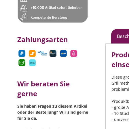
Besc
Zahlungsarten
Prod
eins
Diese gr
Wir beraten Sie
Grillmet
probleml
gerne
Produktb
Sie haben Fragen zu diesem Artikel
- große 
oder der Bestellung? Wir sind gerne
- 10 Stüc
für Sie da.
- univers