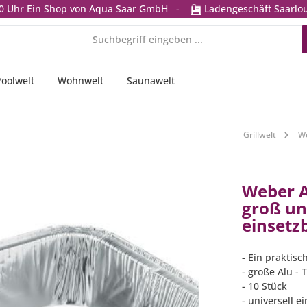
0 Uhr
Ein Shop von Aqua Saar GmbH
-
Ladengeschäft Saarlou
Poolwelt
Wohnwelt
Saunawelt
Grillwelt
We
Weber A
groß un
einsetz
- Ein praktisc
- große Alu - 
- 10 Stück
- universell e