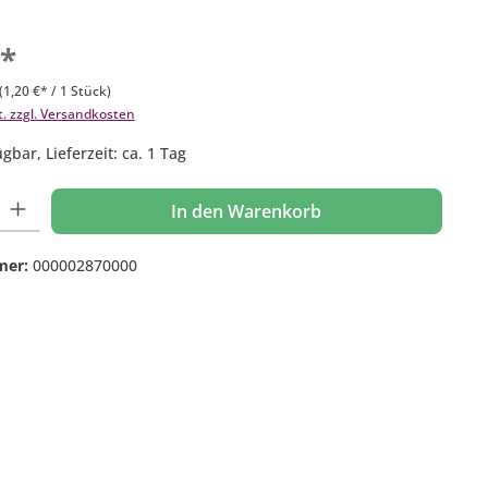
€*
(1,20 €* / 1 Stück)
t. zzgl. Versandkosten
gbar, Lieferzeit: ca. 1 Tag
 Gib den gewünschten Wert ein oder benutze die Schaltflächen um die Anzahl
In den Warenkorb
mer:
000002870000