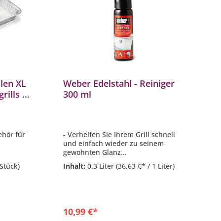
len XL
Weber Edelstahl - Reiniger
rills Ø
300 ml
ehör für
- Verhelfen Sie Ihrem Grill schnell
und einfach wieder zu seinem
gewohnten Glanz
- 300 ml Inhalt
 Stück)
Inhalt:
0.3 Liter
(36,63 €* / 1 Liter)
hlegrills
- löst Fettrückstände und
angebrannte Speisereste
problemlos
- speziell für Edelstahl Flächen
geeignet
10,99 €*
- stilvolle Sprühflasche für bessere