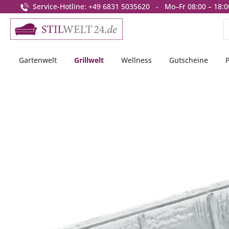
Service-Hotline: +49 6831 5035620 - Mo–Fr 08:00 – 18:0
springen
Zur Hauptnavigation springen
Gartenwelt
Grillwelt
Wellness
Gutscheine
Bildergalerie überspringen