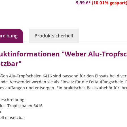
In den Warenko
9,99 €*
(10.01% gespart
hreibung
Produktsicherheit
uktinformationen "Weber Alu-Tropfsch
etzbar"
oßen Alu-Tropfschalen 6416 sind passend für den Einsatz bei divers
hode. Verwendet werden sie als Einsatz für die Fettauffangschale.
os auffangen und entsorgen. Ein praktisches Basiszubehör für Ihr
eschreibung:
Alu - Tropfschalen 6416
k
ell einsetzbar