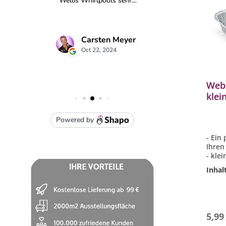
Webe
klei
Gril
Mod
- Ein
Ihren
- kle
- 10 
Inhal
- pas
Genes
er Mo
5,99