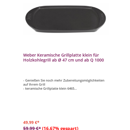
Weber Keramische Grillplatte klein für
We
Holzkohlegrill ab Ø 47 cm und ab Q 1000
kl
er zu
- Genießen Sie noch mehr Zubereitungsmöglichkeiten
- R
auf Ihrem Grill
- W
- keramische Grillplatte klein 6465
- M
- extra flache Form
- p
- abgerundete Ecken
Ke
- geeignet für Holzkohlegrills ab Ø 47 cm und für
- 
Gasgrills ab Weber Q 100- / Q 1000 Serie
Ho
49,99 €*
49
59,99 €*
(16.67% gespart)
59