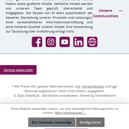
Videos sowie grafische Inhalte. Sämtliche Inhalte werden
von unserem Team geprüft, überarbeitet und
Unsere
freigegeben. Der Einsatz von KI dient ausschließlich der
Communities
besseren Darstellung unserer Produkte und Leistungen,
einer verständlicheren Informationsvermittlung und
einer höheren Qualität unserer Inhalte. Eine Verwendung
zur Täuschung oder Irreführung erfolgt nicht.
Facebook
Instagram
YouTube
LinkedIn
Website
Vertrag widerrufen
* Alle Preise inkl. gesetzl. Mehrwertsteuer zzgl.
Versandkosten
und ggf.
Nachnahmegebühren, wenn nicht anders angegeben.
© 2026 Stilwelt24 - Alle Rechte vorbehalten. Theme by
ThemeWare®
Diese Website verwendet Cookies, um eine bestmögliche Erfahrung bieten zu
können.
Mehr Informationen ...
Nur technisch notwendige
Konfigurieren
Werkzeugleiste anzeigen