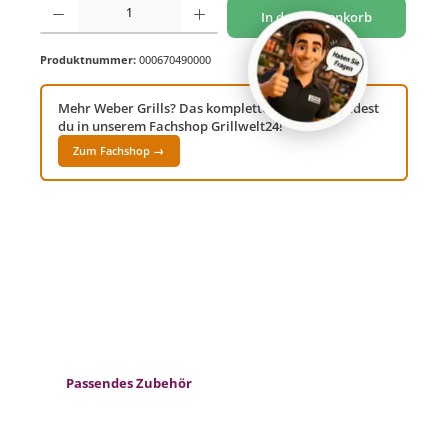
In den Warenkorb
Produktnummer:
000670490000
Mehr Weber Grills? Das komplette Sortiment findest
du in unserem Fachshop Grillwelt24!
Zum Fachshop →
Produktgalerie überspringen
Passendes Zubehör