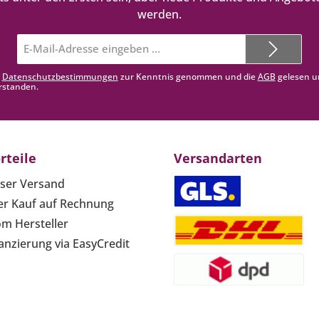
werden.
E-
Mail-
Adresse*
e
Datenschutzbestimmungen
zur Kenntnis genommen und die
AGB
gelesen u
rstanden.
rteile
Versandarten
ser Versand
r Kauf auf Rechnung
om Hersteller
anzierung via EasyCredit