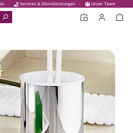
is
-
Services & Dienstleistungen
-
Unser Team