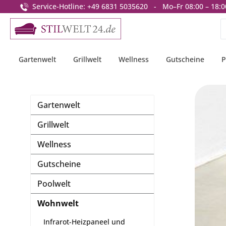
Service-Hotline: +49 6831 5035620 - Mo–Fr 08:00 – 18:0
springen
Zur Hauptnavigation springen
Gartenwelt
Grillwelt
Wellness
Gutscheine
P
Gartenwelt
Grillwelt
Wellness
Gutscheine
Poolwelt
Wohnwelt
Infrarot-Heizpaneel und