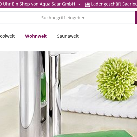
0 Uhr
Ein Shop von Aqua Saar GmbH
-
Ladengeschäft Saarlou
oolwelt
Wohnwelt
Saunawelt