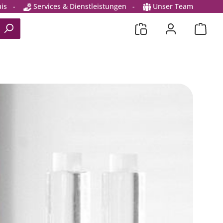
is
-
Services & Dienstleistungen
-
Unser Team