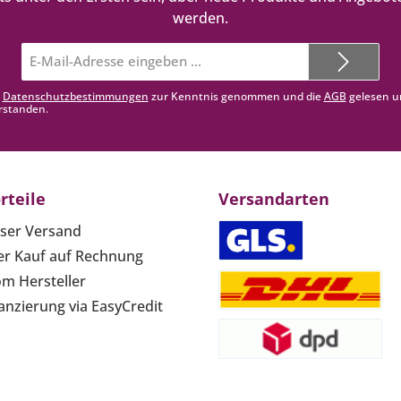
werden.
E-
Mail-
Adresse*
e
Datenschutzbestimmungen
zur Kenntnis genommen und die
AGB
gelesen u
rstanden.
rteile
Versandarten
ser Versand
r Kauf auf Rechnung
om Hersteller
anzierung via EasyCredit