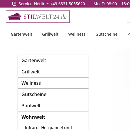
Service-Hotline: +49 6831 5035620 - Mo–Fr 08:00 – 18:0
springen
Zur Hauptnavigation springen
Gartenwelt
Grillwelt
Wellness
Gutscheine
P
Gartenwelt
Grillwelt
Wellness
Gutscheine
Poolwelt
Wohnwelt
Infrarot-Heizpaneel und