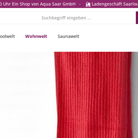
0 Uhr
Ein Shop von Aqua Saar GmbH
-
Ladengeschäft Saarlou
oolwelt
Wohnwelt
Saunawelt