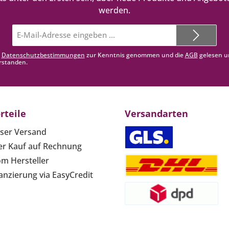
werden.
E-
Mail-
Adresse*
e
Datenschutzbestimmungen
zur Kenntnis genommen und die
AGB
gelesen u
rstanden.
rteile
Versandarten
ser Versand
r Kauf auf Rechnung
om Hersteller
anzierung via EasyCredit