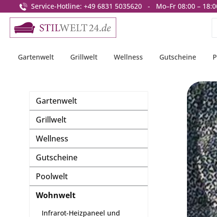
Service-Hotline: +49 6831 5035620 - Mo–Fr 08:00 – 18:0
springen
Zur Hauptnavigation springen
Gartenwelt
Grillwelt
Wellness
Gutscheine
P
Gartenwelt
Grillwelt
Wellness
Gutscheine
Poolwelt
Wohnwelt
Infrarot-Heizpaneel und