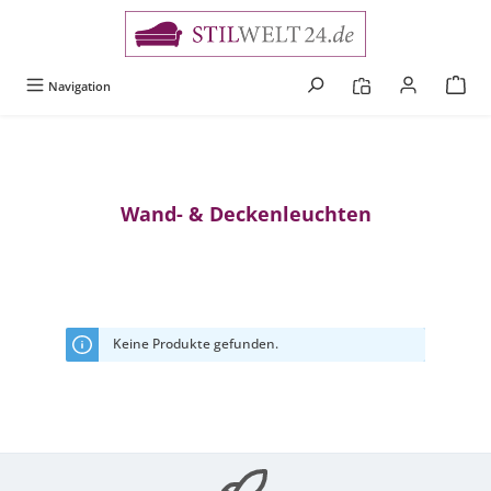
alt springen
Navigation
Wand- & Deckenleuchten
Keine Produkte gefunden.