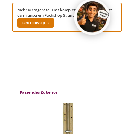
Mehr Messgeräte? Das komplette Sortiment findest
du in unserem Fachshop Saunawelt24!
Zum Fachshop →
Produktgalerie überspringen
Passendes Zubehör