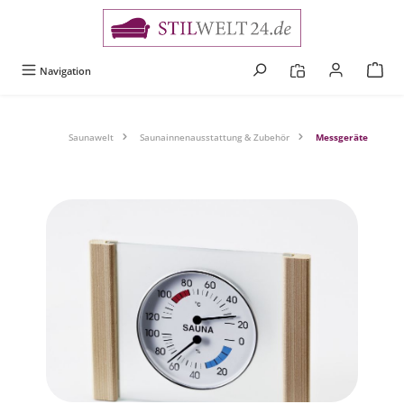
alt springen
Navigation
Saunawelt
Saunainnenausstattung & Zubehör
Messgeräte
Bildergalerie überspringen