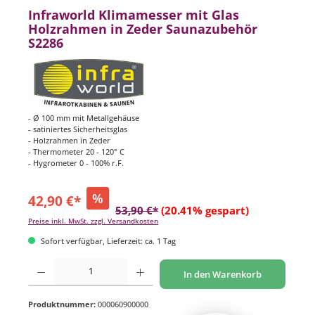
Infraworld Klimamesser mit Glas
Holzrahmen in Zeder Saunazubehör
S2286
- Ø 100 mm mit Metallgehäuse
- satiniertes Sicherheitsglas
- Holzrahmen in Zeder
- Thermometer 20 - 120° C
- Hygrometer 0 - 100% r.F.
%
42,90 €*
53,90 €*
(20.41% gespart)
Preise inkl. MwSt. zzgl. Versandkosten
Sofort verfügbar, Lieferzeit: ca. 1 Tag
Produkt Anzahl: Gib den gewünschten Wert ein oder benutze die Schaltflächen um di
In den Warenkorb
Produktnummer:
000060900000