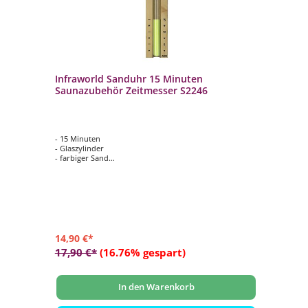
Infraworld Sanduhr 15 Minuten
In
1
Saunazubehör Zeitmesser S2246
Sa
- 15 Minuten
- 
- Glaszylinder
- 
- farbiger Sand
- 
- Holz natur
- H
- Größe: ca. 29 x 5 x 3 cm
- G
14,90 €*
15
17,90 €*
(16.76% gespart)
19
In den Warenkorb