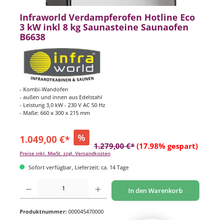
Infraworld Verdampferofen Hotline Eco
3 kW inkl 8 kg Saunasteine Saunaofen
B6638
- Kombi-Wandofen
- außen und innen aus Edelstahl
- Leistung 3,0 kW - 230 V AC 50 Hz
- Maße: 660 x 300 x 215 mm
%
1.049,00 €*
1.279,00 €*
(17.98% gespart)
Preise inkl. MwSt. zzgl. Versandkosten
Sofort verfügbar, Lieferzeit: ca. 14 Tage
Produkt Anzahl: Gib den gewünschten Wert ein oder benutze die Schaltflächen um di
In den Warenkorb
Produktnummer:
000045470000