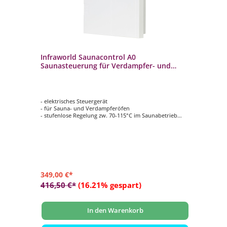
Infraworld Saunacontrol A0
In
/S9
Saunasteuerung für Verdampfer- und
X0
Saunaofen B6741
 Bi-
- elektrisches Steuergerät
- 
- für Sauna- und Verdampferöfen
- L
- stufenlose Regelung zw. 70-115°C im Saunabetrieb
- L
- stufenlose Regelung zw. 33-65°C im Feuchtebetrieb
- B
- Schaltleistung Ofen 9 kW
- A
349,00 €*
73
416,50 €*
(16.21% gespart)
90
In den Warenkorb