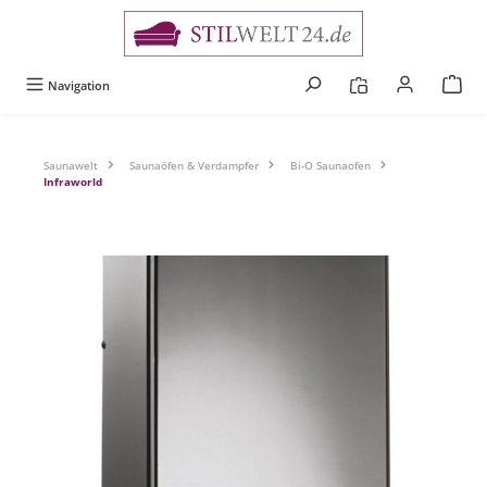
alt springen
Navigation
Saunawelt
Saunaöfen & Verdampfer
Bi-O Saunaofen
Infraworld
Bildergalerie überspringen