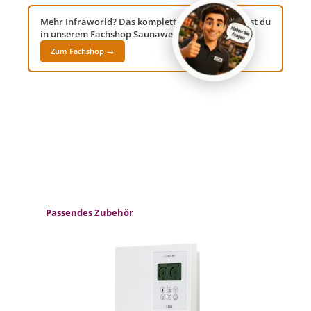
Mehr Infraworld? Das komplette Sortiment findest du
in unserem Fachshop Saunawelt24!
Zum Fachshop →
Produktgalerie überspringen
Passendes Zubehör