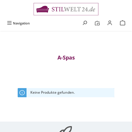
alt springen
Navigation
A-Spas
Keine Produkte gefunden.