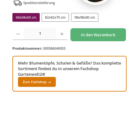
Speditionslieferung
68x68x60 cm
82x82x70 cm
98x98x80 cm
Produkt Anzahl: Gib den gewünschten Wert ein oder benutze die Schaltflächen um di
In den Warenkorb
Produktnummer:
000586040003
Mehr Blumentöpfe, Schalen & Gefäße? Das komplette
Sortiment findest du in unserem Fachshop
Gartenwelt24!
Zum Fachshop →