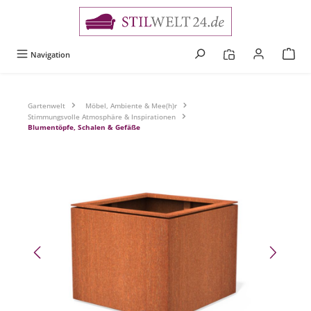
alt springen
Navigation
Gartenwelt
Möbel, Ambiente & Mee(h)r
Stimmungsvolle Atmosphäre & Inspirationen
Blumentöpfe, Schalen & Gefäße
Bildergalerie überspringen