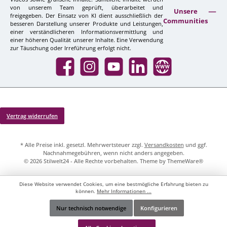
von unserem Team geprüft, überarbeitet und
Unsere
freigegeben. Der Einsatz von KI dient ausschließlich der
Communities
besseren Darstellung unserer Produkte und Leistungen,
einer verständlicheren Informationsvermittlung und
einer höheren Qualität unserer Inhalte. Eine Verwendung
zur Täuschung oder Irreführung erfolgt nicht.
Facebook
Instagram
YouTube
LinkedIn
Website
Vertrag widerrufen
* Alle Preise inkl. gesetzl. Mehrwertsteuer zzgl.
Versandkosten
und ggf.
Nachnahmegebühren, wenn nicht anders angegeben.
© 2026 Stilwelt24 - Alle Rechte vorbehalten. Theme by
ThemeWare®
Diese Website verwendet Cookies, um eine bestmögliche Erfahrung bieten zu
können.
Mehr Informationen ...
Nur technisch notwendige
Konfigurieren
Werkzeugleiste anzeigen