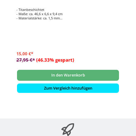
- Titanbeschichtet
- Maße: ca. 46,6 x 6,6 x 9,4 cm
- Materialstärke: ca. 1,5 mm
- Farbe: schwarz
- gezackte Aufnahme für besseren Griff
15,00 €*
27,95 €*
(46.33% gespart)
In den Warenkorb
Zum Vergleich hinzufügen