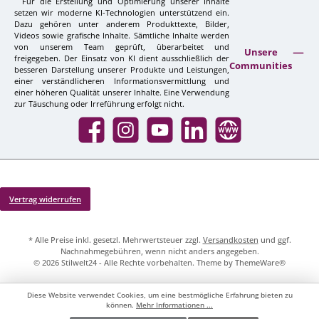
Für die Erstellung und Optimierung unserer Inhalte
setzen wir moderne KI-Technologien unterstützend ein.
Dazu gehören unter anderem Produkttexte, Bilder,
Videos sowie grafische Inhalte. Sämtliche Inhalte werden
von unserem Team geprüft, überarbeitet und
Unsere
freigegeben. Der Einsatz von KI dient ausschließlich der
Communities
besseren Darstellung unserer Produkte und Leistungen,
einer verständlicheren Informationsvermittlung und
einer höheren Qualität unserer Inhalte. Eine Verwendung
zur Täuschung oder Irreführung erfolgt nicht.
Facebook
Instagram
YouTube
LinkedIn
Website
Vertrag widerrufen
* Alle Preise inkl. gesetzl. Mehrwertsteuer zzgl.
Versandkosten
und ggf.
Nachnahmegebühren, wenn nicht anders angegeben.
© 2026 Stilwelt24 - Alle Rechte vorbehalten. Theme by
ThemeWare®
Diese Website verwendet Cookies, um eine bestmögliche Erfahrung bieten zu
können.
Mehr Informationen ...