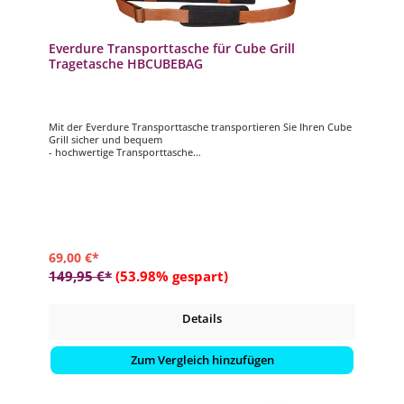
Everdure Transporttasche für Cube Grill
Tragetasche HBCUBEBAG
Mit der Everdure Transporttasche transportieren Sie Ihren Cube
Grill sicher und bequem
- hochwertige Transporttasche
- modisches, schwarzes Segeltuch mit braunen PU-Lederriemen
- passend für alle Everdure Cube Grills
- Material: 100 % Baumwolle (Canvas) mit Riemen aus PU-Leder
69,00 €*
149,95 €*
(53.98% gespart)
Details
Zum Vergleich hinzufügen