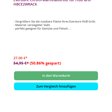
HBCE2WRACK
- Vergrößern Sie die nutzbare Fläche Ihres Everdure HUB Grills
- Material: versiegelter Stahl
- perfekt geeignet für Gemüse und Fleisch
- zum Warmhalten des Grillguts
- passend für alle Everdure HUB Grills
27,00 €*
54,95 €*
(50.86% gespart)
In den Warenkorb
Zum Vergleich hinzufügen