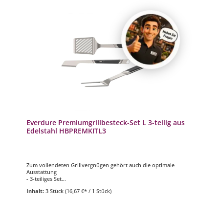
Everdure Premiumgrillbesteck-Set L 3-teilig aus
Edelstahl HBPREMKITL3
Zum vollendeten Grillvergnügen gehört auch die optimale
Ausstattung
- 3-teiliges Set
- Material: gebürstetes Edelstahl
Inhalt:
3 Stück
(16,67 €* / 1 Stück)
- hochwertiger Softtouch-Griff
- 1 Edelstahl Grillzange, 1 Edelstahl Wender und 1 Edelstahl
Grillgabel