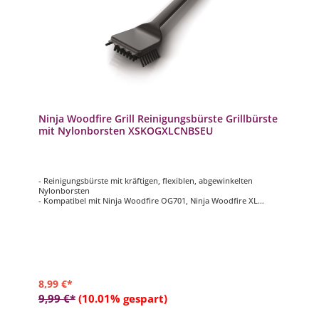
Ninja Woodfire Grill Reinigungsbürste Grillbürste
mit Nylonborsten XSKOGXLCNBSEU
- Reinigungsbürste mit kräftigen, flexiblen, abgewinkelten
Nylonborsten
- Kompatibel mit Ninja Woodfire OG701, Ninja Woodfire XL
OG850 und OG901
- Aufhängeschlaufe zur einfachen Aufbewahrung
- Maße: ca. 30,9 x 8,4 x 5 cm (L x B x H)
- Material: Kunststoff
8,99 €*
9,99 €*
(10.01% gespart)