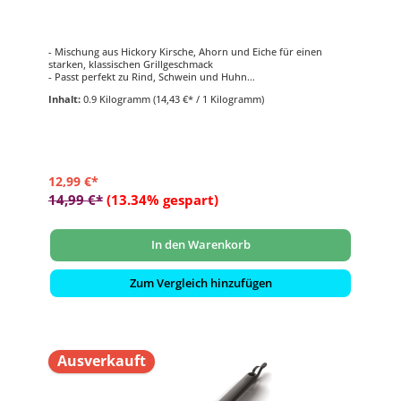
- Mischung aus Hickory Kirsche, Ahorn und Eiche für einen
starken, klassischen Grillgeschmack
- Passt perfekt zu Rind, Schwein und Huhn
- Inhalt: 900 g
Inhalt:
0.9 Kilogramm
(14,43 €* / 1 Kilogramm)
- Für bis zu 20 Kochvorgänge
- 100 % Echtholz
12,99 €*
14,99 €*
(13.34% gespart)
In den Warenkorb
Zum Vergleich hinzufügen
Ausverkauft