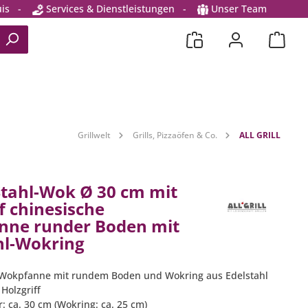
is
-
Services & Dienstleistungen
-
Unser Team
Grillwelt
Grills, Pizzaöfen & Co.
ALL GRILL
 Stahl-Wok Ø 30 cm mit
f chinesische
nne runder Boden mit
hl-Wokring
e Wokpfanne mit rundem Boden und Wokring aus Edelstahl
 Holzgriff
: ca. 30 cm (Wokring: ca. 25 cm)