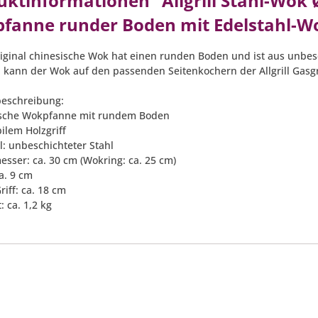
ktinformationen "Allgrill Stahl-Wok Ø
fanne runder Boden mit Edelstahl-W
riginal chinesische Wok hat einen runden Boden und ist aus unbes
 kann der Wok auf den passenden Seitenkochern der Allgrill Gasgril
eschreibung:
ische Wokpfanne mit rundem Boden
bilem Holzgriff
l: unbeschichteter Stahl
esser: ca. 30 cm (Wokring: ca. 25 cm)
a. 9 cm
riff: ca. 18 cm
: ca. 1,2 kg