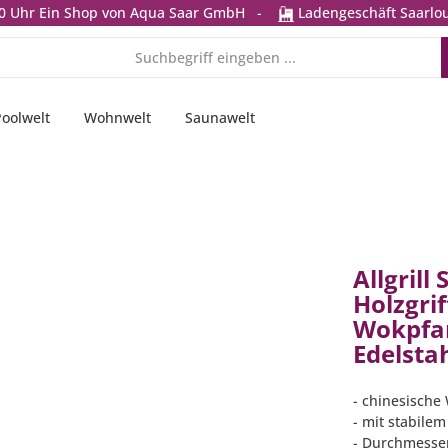
0 Uhr
Ein Shop von Aqua Saar GmbH
-
Ladengeschäft Saarlou
Poolwelt
Wohnwelt
Saunawelt
Allgrill
Holzgrif
Wokpfa
Edelsta
- chinesisch
- mit stabilem
- Durchmesser