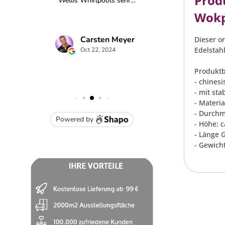
Produ
Wokp
Dieser o
Edelstahl
Produktb
- chines
- mit sta
- Materia
- Durchm
- Höhe: c
- Länge G
- Gewicht