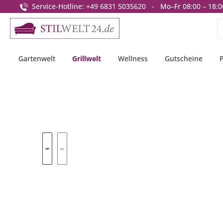
Service-Hotline: +49 6831 5035620 - Mo–Fr 08:00 – 18:0
springen
Zur Hauptnavigation springen
Gartenwelt
Grillwelt
Wellness
Gutscheine
Bildergalerie überspringen