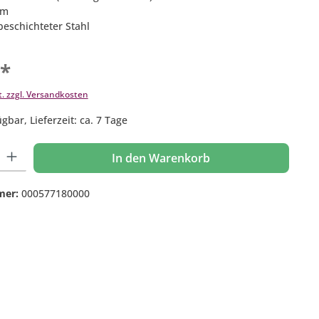
cm
beschichteter Stahl
€*
t. zzgl. Versandkosten
gbar, Lieferzeit: ca. 7 Tage
 Gib den gewünschten Wert ein oder benutze die Schaltflächen um die Anzahl
In den Warenkorb
mer:
000577180000