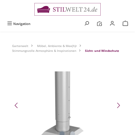
alt springen
Navigation
Gartenwelt
Möbel, Ambiente & Mee(h)r
Stimmungsvolle Atmosphäre & Inspirationen
Sicht- und Windschutz
Bildergalerie überspringen