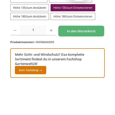
Höhe 135/zum Andübeln
Höhe 135/zum Einbetonieren
Höhe 180/zum Andübeln
Höhe 180/zum Einbetonieren
Produkt Anzahl: Gib den gewünschten Wert ein oder benutze die Schaltflächen um di
In den Warenkorb
Produktnummer:
000586660005
Mehr Sicht- und Windschutz? Das komplette
Sortiment findest du in unserem Fachshop
Gartenwelt24!
Zum Fachshop →