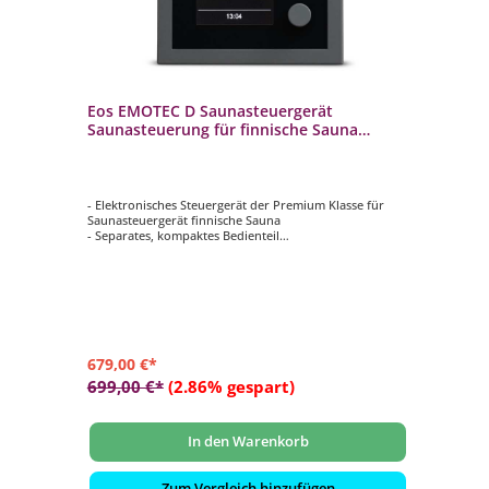
Eos EMOTEC D Saunasteuergerät
Saunasteuerung für finnische Sauna
Scharz
- Elektronisches Steuergerät der Premium Klasse für
Saunasteuergerät finnische Sauna
- Separates, kompaktes Bedienteil
- TFT-Farbdisplay mit Menüführung in 18 Sprachen
- Maße Bedienteil: 127 x 30 x 25 mm
- Farbe: anthrazit/schwarz
679,00 €*
699,00 €*
(2.86% gespart)
In den Warenkorb
Zum Vergleich hinzufügen