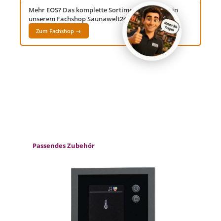
Mehr EOS? Das komplette Sortiment findest du in
unserem Fachshop Saunawelt24!
Zum Fachshop →
Produktgalerie überspringen
Passendes Zubehör