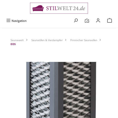
alt springen
Navigation
Saunawelt
Saunaöfen & Verdampfer
Finnischer Saunaofen
EOS
Bildergalerie überspringen