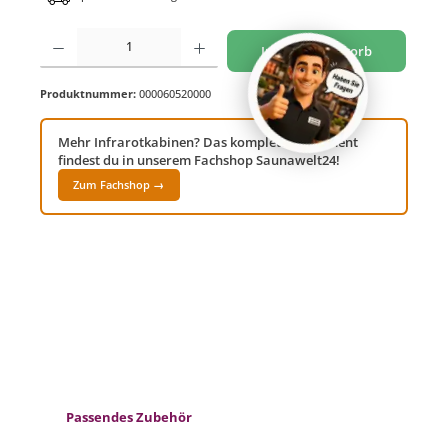
Produkt Anzahl: Gib den gewünschten Wert ein oder benutze die Schaltflächen um di
In den Warenkorb
Produktnummer:
000060520000
Mehr Infrarotkabinen? Das komplette Sortiment
findest du in unserem Fachshop Saunawelt24!
Zum Fachshop →
Produktgalerie überspringen
Passendes Zubehör