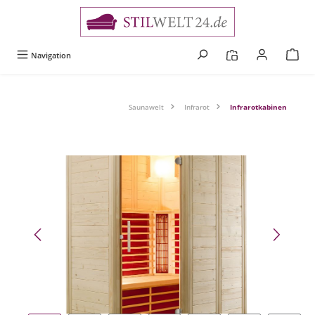
alt springen
Navigation
Saunawelt
Infrarot
Infrarotkabinen
Bildergalerie überspringen