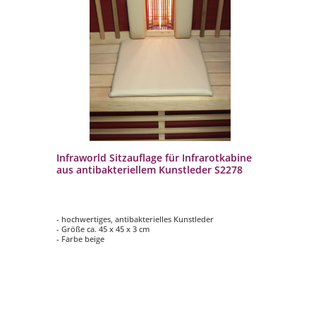
Infraworld Sitzauflage für Infrarotkabine
In
aus antibakteriellem Kunstleder S2278
Sa
- hochwertiges, antibakterielles Kunstleder
- f
- Größe ca. 45 x 45 x 3 cm
- M
- Farbe beige
- A