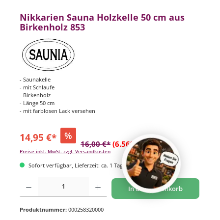
Nikkarien Sauna Holzkelle 50 cm aus
Birkenholz 853
- Saunakelle
- mit Schlaufe
- Birkenholz
- Länge 50 cm
- mit farblosen Lack versehen
%
14,95 €*
16,00 €*
(6.56% gespart)
Preise inkl. MwSt. zzgl. Versandkosten
Sofort verfügbar, Lieferzeit: ca. 1 Tag
Produkt Anzahl: Gib den gewünschten Wert ein oder benutze die Schaltflächen um di
In den Warenkorb
Produktnummer:
000258320000