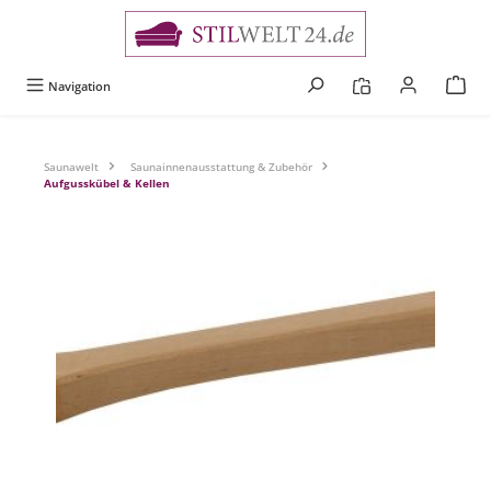
alt springen
Navigation
Saunawelt
Saunainnenausstattung & Zubehör
Aufgusskübel & Kellen
Bildergalerie überspringen