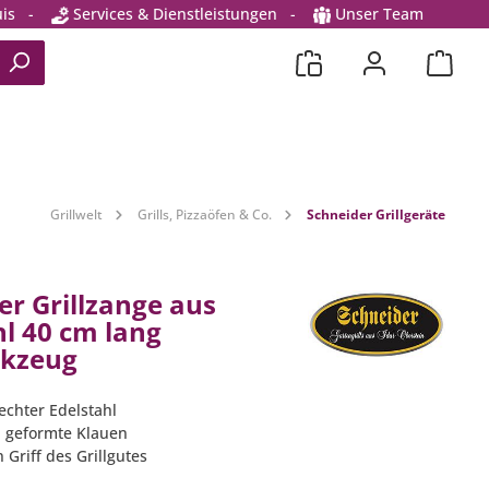
is
-
Services & Dienstleistungen
-
Unser Team
Grillwelt
Grills, Pizzaöfen & Co.
Schneider Grillgeräte
er Grillzange aus
hl 40 cm lang
rkzeug
echter Edelstahl
 geformte Klauen
n Griff des Grillgutes