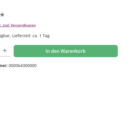
€*
t. zzgl. Versandkosten
gbar, Lieferzeit: ca. 1 Tag
 Gib den gewünschten Wert ein oder benutze die Schaltflächen um die Anzahl
In den Warenkorb
mer:
000064300000