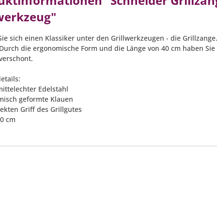
uktinformationen "Schneider Grillzang
lwerkzeug"
e sich einen Klassiker unter den Grillwerkzeugen - die Grillzange.
 Durch die ergonomische Form und die Länge von 40 cm haben Sie I
 verschont.
etails:
ittelechter Edelstahl
misch geformte Klauen
fekten Griff des Grillgutes
40 cm