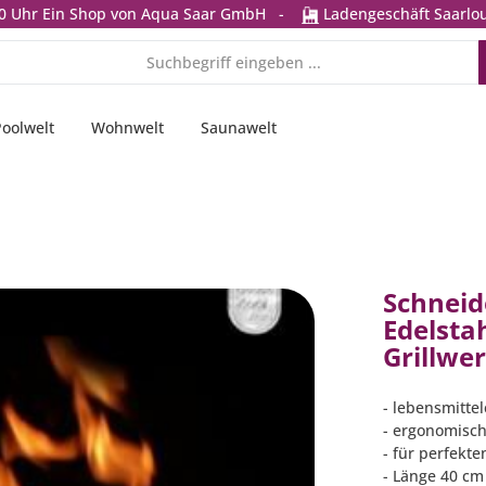
0 Uhr
Ein Shop von Aqua Saar GmbH
-
Ladengeschäft Saarlou
Poolwelt
Wohnwelt
Saunawelt
Schneid
Edelsta
Grillwe
- lebensmittel
- ergonomisch
- für perfekte
- Länge 40 cm