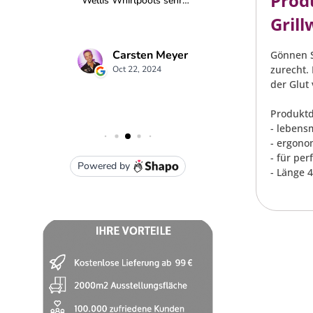
Prod
Gril
Gönnen Si
zurecht.
der Glut
Produktd
- lebensm
- ergono
- für per
- Länge 