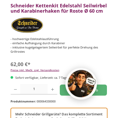
Schneider Kettenkit Edelstahl Seilwirbel
und Karabinerhaken für Roste Ø 60 cm
- hochwertige Edelstahlausführung
- einfache Aufhängung durch Karabiner
- inklusive kugelgelagertem Seilwirbel für perfekte Drehung des
Grillrostes
62,00 €*
Preise inkl. MwSt. zzgl. Versandkosten
Sofort verfügbar, Lieferzeit: ca. 7 Tage
Produkt Anzahl: Gib den gewünschten Wert ein oder benutze die Schaltflächen um di
In den Warenkorb
Produktnummer:
000064330000
Mehr Schneider Grillgeräte? Das komplette Sortiment