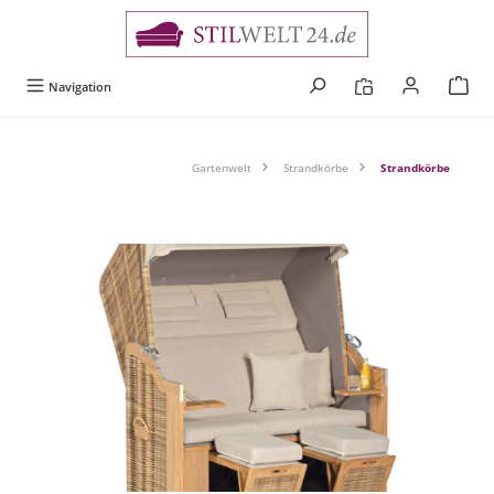
alt springen
Navigation
Gartenwelt
Strandkörbe
Strandkörbe
Bildergalerie überspringen