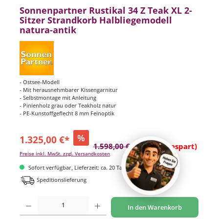
Sonnenpartner Rustikal 34 Z Teak XL 2-
Sitzer Strandkorb Halbliegemodell
natura-antik
- Ostsee-Modell
- Mit herausnehmbarer Kissengarnitur
- Selbstmontage mit Anleitung
- Pinienholz grau oder Teakholz natur
- PE-Kunstoffgeflecht 8 mm Feinoptik
%
1.325,00 €*
1.598,00 €*
(17.08% gespart)
Preise inkl. MwSt. zzgl. Versandkosten
Sofort verfügbar, Lieferzeit: ca. 20 Tage
Speditionslieferung
Produkt Anzahl: Gib den gewünschten Wert ein oder benutze die Schaltflächen um di
In den Warenkorb