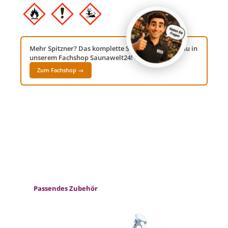
Mehr Spitzner? Das komplette Sortiment findest du in
unserem Fachshop Saunawelt24!
Zum Fachshop →
Produktgalerie überspringen
Passendes Zubehör