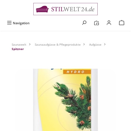
alt springen
Navigation
Saunawelt
Saunaaufgüsse & Pflegeprodukte
Aufgüsse
Spitzner
Bildergalerie überspringen