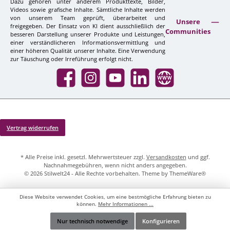
Dazu gehören unter anderem Produkttexte, Bilder,
Videos sowie grafische Inhalte. Sämtliche Inhalte werden
von unserem Team geprüft, überarbeitet und
Unsere
freigegeben. Der Einsatz von KI dient ausschließlich der
Communities
besseren Darstellung unserer Produkte und Leistungen,
einer verständlicheren Informationsvermittlung und
einer höheren Qualität unserer Inhalte. Eine Verwendung
zur Täuschung oder Irreführung erfolgt nicht.
Facebook
Instagram
YouTube
LinkedIn
Website
Vertrag widerrufen
* Alle Preise inkl. gesetzl. Mehrwertsteuer zzgl.
Versandkosten
und ggf.
Nachnahmegebühren, wenn nicht anders angegeben.
© 2026 Stilwelt24 - Alle Rechte vorbehalten. Theme by
ThemeWare®
Diese Website verwendet Cookies, um eine bestmögliche Erfahrung bieten zu
können.
Mehr Informationen ...
Nur technisch notwendige
Konfigurieren