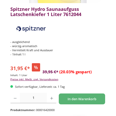
Spitzner Hydro Saunaaufguss
Latschenkiefer 1 Liter 7612044
- ausgleichend
- würzig-aromatisch
- Vermittelt Kraft und Ausdauer
- 1Inhalt 1 l
%
31,95 €*
39,95 €*
(20.03% gespart)
Inhalt:
1 Liter
Preise inkl. MwSt. zzgl. Versandkosten
Sofort verfügbar, Lieferzeit: ca. 1 Tag
Produkt Anzahl: Gib den gewünschten Wert ein oder benutze die Schaltflächen um di
In den Warenkorb
Produktnummer:
000016420000