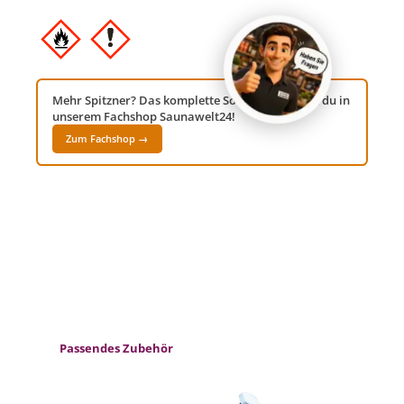
Mehr Spitzner? Das komplette Sortiment findest du in
unserem Fachshop Saunawelt24!
Zum Fachshop →
Produktgalerie überspringen
Passendes Zubehör