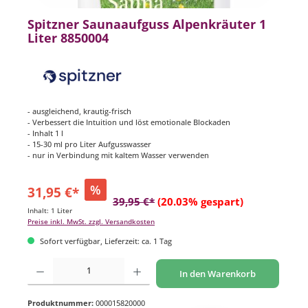
Spitzner Saunaaufguss Alpenkräuter 1
Liter 8850004
- ausgleichend, krautig-frisch
- Verbessert die Intuition und löst emotionale Blockaden
- Inhalt 1 l
- 15-30 ml pro Liter Aufgusswasser
- nur in Verbindung mit kaltem Wasser verwenden
%
31,95 €*
39,95 €*
(20.03% gespart)
Inhalt:
1 Liter
Preise inkl. MwSt. zzgl. Versandkosten
Sofort verfügbar, Lieferzeit: ca. 1 Tag
Produkt Anzahl: Gib den gewünschten Wert ein oder benutze die Schaltflächen um di
In den Warenkorb
Produktnummer:
000015820000