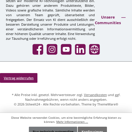
setzen wir moderne KI-Technologien unterstützend ein.
Dazu gehören unter anderem Produkttexte, Bilder,
Videos sowie grafische Inhalte. Sämtliche Inhalte werden
von unserem Team geprüft, überarbeitet und
Unsere
freigegeben. Der Einsatz von KI dient ausschließlich der
Communities
besseren Darstellung unserer Produkte und Leistungen,
einer verständlicheren Informationsvermittlung und
einer höheren Qualität unserer Inhalte. Eine Verwendung
zur Täuschung oder Irreführung erfolgt nicht.
Facebook
Instagram
YouTube
LinkedIn
Website
Vertrag widerrufen
* Alle Preise inkl. gesetzl. Mehrwertsteuer zzgl.
Versandkosten
und ggf.
Nachnahmegebühren, wenn nicht anders angegeben.
© 2026 Stilwelt24 - Alle Rechte vorbehalten. Theme by
ThemeWare®
Diese Website verwendet Cookies, um eine bestmögliche Erfahrung bieten zu
können.
Mehr Informationen ...
Nur technisch notwendige
Konfigurieren