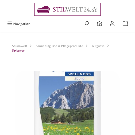
alt springen
Navigation
Saunawelt
Saunaaufgüsse & Pflegeprodukte
Aufgüsse
Spitzner
Bildergalerie überspringen