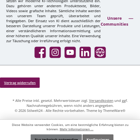
setzen wir moderne KI-Technologien unterstützend ein.
Dazu gehören unter anderem Produkttexte, Bilder,
Videos sowie grafische Inhalte. Sämtliche Inhalte werden
von unserem Team geprüft, überarbeitet und
Unsere
freigegeben. Der Einsatz von KI dient ausschließlich der
Communities
besseren Darstellung unserer Produkte und Leistungen,
einer verständlicheren Informationsvermittlung und
einer höheren Qualität unserer Inhalte. Eine Verwendung
zur Täuschung oder Irreführung erfolgt nicht.
Facebook
Instagram
YouTube
LinkedIn
Website
Vertrag widerrufen
* Alle Preise inkl. gesetzl. Mehrwertsteuer zzgl.
Versandkosten
und ggf.
Nachnahmegebühren, wenn nicht anders angegeben.
© 2026 Stilwelt24 - Alle Rechte vorbehalten. Theme by
ThemeWare®
Diese Website verwendet Cookies, um eine bestmögliche Erfahrung bieten zu
können.
Mehr Informationen ...
Nur technisch notwendige
Konfigurieren