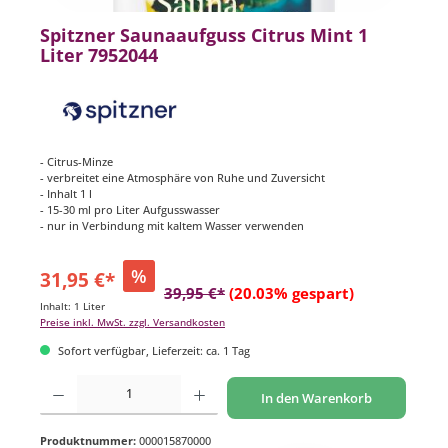
Spitzner Saunaaufguss Citrus Mint 1
Liter 7952044
- Citrus-Minze
- verbreitet eine Atmosphäre von Ruhe und ­Zuversicht
- Inhalt 1 l
- 15-30 ml pro Liter Aufgusswasser
- nur in Verbindung mit kaltem Wasser verwenden
%
31,95 €*
39,95 €*
(20.03% gespart)
Inhalt:
1 Liter
Preise inkl. MwSt. zzgl. Versandkosten
Sofort verfügbar, Lieferzeit: ca. 1 Tag
Produkt Anzahl: Gib den gewünschten Wert ein oder benutze die Schaltflächen um di
In den Warenkorb
Produktnummer:
000015870000