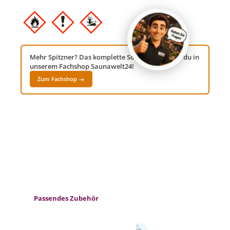
Mehr Spitzner? Das komplette Sortiment findest du in
unserem Fachshop Saunawelt24!
Zum Fachshop →
Produktgalerie überspringen
Passendes Zubehör