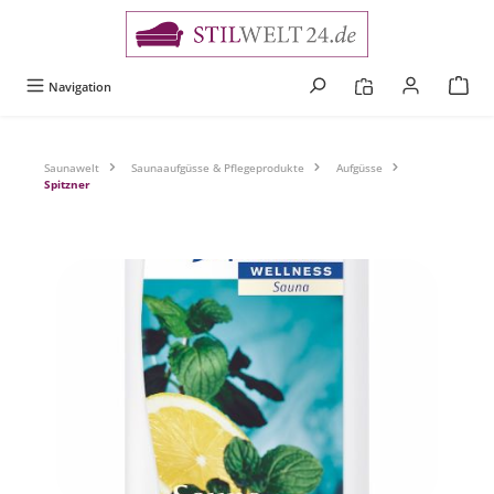
alt springen
Navigation
Saunawelt
Saunaaufgüsse & Pflegeprodukte
Aufgüsse
Spitzner
Bildergalerie überspringen