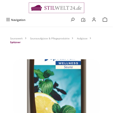
alt springen
Navigation
Saunawelt
Saunaaufgüsse & Pflegeprodukte
Aufgüsse
Spitzner
Bildergalerie überspringen