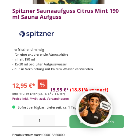
Spitzner Saunaaufguss Citrus Mint 190
ml Sauna Aufguss
- erfrischend minzig
- für eine aktivierende Atmosphäre
- Inhalt 190 ml
- 15-30 ml pro Liter Aufgusswasser
- nur in Verbindung mit kaltem Wasser verwenden
%
12,95 €*
15,95 €*
(18.81% gespart)
Inhalt:
0.19 Liter
(68,16 €* / 1 Liter)
Preise inkl. MwSt. zzgl. Versandkosten
Sofort verfügbar, Lieferzeit: ca. 1 Tag
Produkt Anzahl: Gib den gewünschten Wert ein oder benutze die Schaltflächen um di
In den Warenkorb
Produktnummer:
000015860000